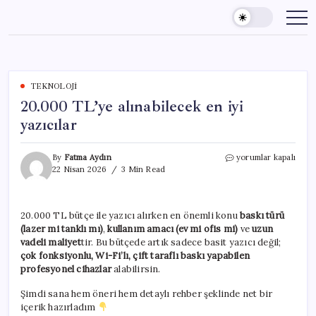
Skip
to
content
TEKNOLOJI
20.000 TL’ye alınabilecek en iyi
yazıcılar
20.000
By
Fatma Aydın
yorumlar kapalı
TL’ye
22 Nisan 2026
3 Min Read
alınabilecek
en
iyi
20.000 TL bütçe ile yazıcı alırken en önemli konu
baskı türü
yazıcılar
(lazer mi tanklı mı)
,
kullanım amacı (ev mi ofis mi)
ve
uzun
için
vadeli maliyet
tir. Bu bütçede artık sadece basit yazıcı değil;
çok fonksiyonlu, Wi-Fi’lı, çift taraflı baskı yapabilen
profesyonel cihazlar
alabilirsin.
Şimdi sana hem öneri hem detaylı rehber şeklinde net bir
içerik hazırladım