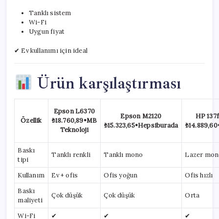
Tanklı sistem
Wi-Fi
Uygun fiyat
✔ Ev kullanımı için ideal
Ürün karşılaştırması
Epson L6370
Epson M2120
HP 137
Özellik
₺18.760,89
•
MB
₺15.323,65
•
Hepsiburada
₺14.889,60
Teknoloji
Baskı
Tanklı renkli
Tanklı mono
Lazer mon
tipi
Kullanım
Ev + ofis
Ofis yoğun
Ofis hızlı
Baskı
Çok düşük
Çok düşük
Orta
maliyeti
Wi-Fi
✔
✔
✔