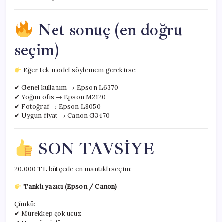
Net sonuç (en doğru
seçim)
Eğer tek model söylemem gerekirse:
✔ Genel kullanım → Epson L6370
✔ Yoğun ofis → Epson M2120
✔ Fotoğraf → Epson L8050
✔ Uygun fiyat → Canon G3470
SON TAVSİYE
20.000 TL bütçede en mantıklı seçim:
Tanklı yazıcı (Epson / Canon)
Çünkü:
✔ Mürekkep çok ucuz