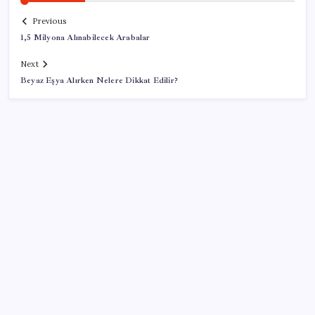
Previous
1,5 Milyona Alınabilecek Arabalar
Next
Beyaz Eşya Alırken Nelere Dikkat Edilir?
SON YAZILAR
VakıfBank ikinci çeyrekte 16,7 milyar TL net kâr elde
etti
Tarihi borsa çöküşü: ‘Kaybedenler Kulübü’ siyasi parti