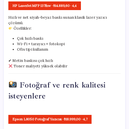
HP LaserJet MFP 137fnw
· ₺14.889,60
·
4,4
Hızlı ve net siyah-beyaz baskı sunan klasik lazer yazıcı
çözümü.
Özellikler:
Çok hızlı baskı
Wi-Fi + tarayıcı + fotokopi
Ofis tipi kullanım
✔ Metin baskısı çok hızlı
Toner maliyeti yüksek olabilir
Fotoğraf ve renk kalitesi
isteyenlere
Epson L8050 Fotoğraf Yazıcısı
· ₺18.999,00
·
4,7