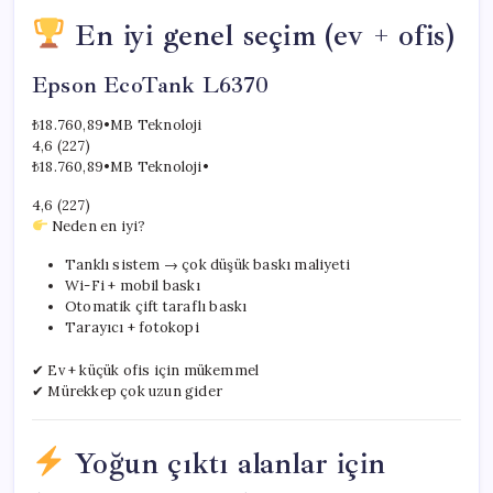
En iyi genel seçim (ev + ofis)
Epson EcoTank L6370
₺18.760,89
•
MB Teknoloji
4,6 (227)
₺18.760,89
•
MB Teknoloji
•
4,6 (227)
Neden en iyi?
Tanklı sistem → çok düşük baskı maliyeti
Wi-Fi + mobil baskı
Otomatik çift taraflı baskı
Tarayıcı + fotokopi
✔ Ev + küçük ofis için mükemmel
✔ Mürekkep çok uzun gider
Yoğun çıktı alanlar için