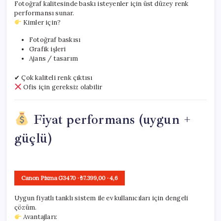
Fotoğraf kalitesinde baskı isteyenler için üst düzey renk
performansı sunar.
Kimler için?
Fotoğraf baskısı
Grafik işleri
Ajans / tasarım
✔ Çok kaliteli renk çıktısı
Ofis için gereksiz olabilir
Fiyat performans (uygun +
güçlü)
Canon Pixma G3470
· ₺7.399,00
·
4,6
Uygun fiyatlı tanklı sistem ile ev kullanıcıları için dengeli
çözüm.
Avantajları: