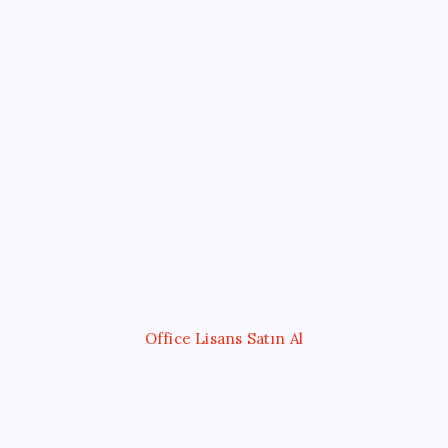
Sayaç
Kategoriler
Eğitim
Ekonomi
Haber
Sağlık
Teknoloji
Office Lisans Satın Al