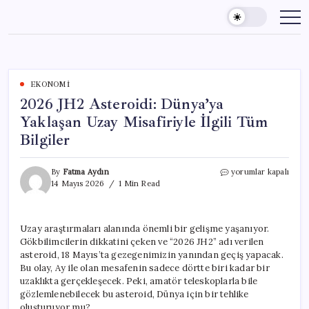
Skip
to
content
EKONOMI
2026 JH2 Asteroidi: Dünya’ya
Yaklaşan Uzay Misafiriyle İlgili Tüm
Bilgiler
2026
By
Fatma Aydın
yorumlar kapalı
JH2
14 Mayıs 2026
1 Min Read
Asteroidi:
Dünya’ya
Yaklaşan
Uzay araştırmaları alanında önemli bir gelişme yaşanıyor.
Uzay
Gökbilimcilerin dikkatini çeken ve “2026 JH2” adı verilen
Misafiriyle
İlgili
asteroid, 18 Mayıs’ta gezegenimizin yanından geçiş yapacak.
Tüm
Bu olay, Ay ile olan mesafenin sadece dörtte biri kadar bir
Bilgiler
uzaklıkta gerçekleşecek. Peki, amatör teleskoplarla bile
için
gözlemlenebilecek bu asteroid, Dünya için bir tehlike
oluşturuyor mu?