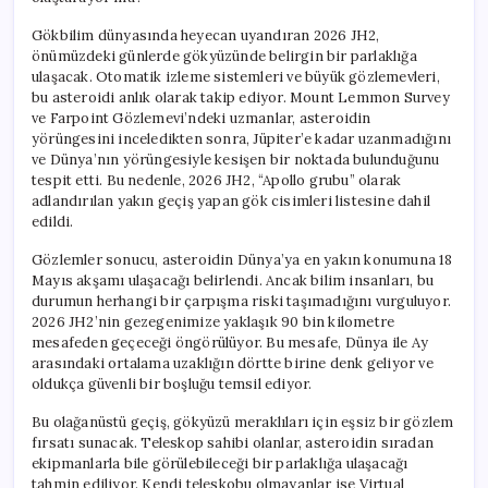
Gökbilim dünyasında heyecan uyandıran 2026 JH2,
önümüzdeki günlerde gökyüzünde belirgin bir parlaklığa
ulaşacak. Otomatik izleme sistemleri ve büyük gözlemevleri,
bu asteroidi anlık olarak takip ediyor. Mount Lemmon Survey
ve Farpoint Gözlemevi’ndeki uzmanlar, asteroidin
yörüngesini inceledikten sonra, Jüpiter’e kadar uzanmadığını
ve Dünya’nın yörüngesiyle kesişen bir noktada bulunduğunu
tespit etti. Bu nedenle, 2026 JH2, “Apollo grubu” olarak
adlandırılan yakın geçiş yapan gök cisimleri listesine dahil
edildi.
Gözlemler sonucu, asteroidin Dünya’ya en yakın konumuna 18
Mayıs akşamı ulaşacağı belirlendi. Ancak bilim insanları, bu
durumun herhangi bir çarpışma riski taşımadığını vurguluyor.
2026 JH2’nin gezegenimize yaklaşık 90 bin kilometre
mesafeden geçeceği öngörülüyor. Bu mesafe, Dünya ile Ay
arasındaki ortalama uzaklığın dörtte birine denk geliyor ve
oldukça güvenli bir boşluğu temsil ediyor.
Bu olağanüstü geçiş, gökyüzü meraklıları için eşsiz bir gözlem
fırsatı sunacak. Teleskop sahibi olanlar, asteroidin sıradan
ekipmanlarla bile görülebileceği bir parlaklığa ulaşacağı
tahmin ediliyor. Kendi teleskobu olmayanlar ise Virtual