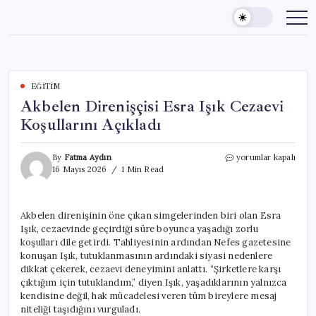
Skip
to
content
EĞITIM
Akbelen Direnişçisi Esra Işık Cezaevi
Koşullarını Açıkladı
Akbelen
By
Fatma Aydın
yorumlar kapalı
Direnişçisi
16 Mayıs 2026
1 Min Read
Esra
Işık
Cezaevi
Akbelen direnişinin öne çıkan simgelerinden biri olan Esra
Koşullarını
Işık, cezaevinde geçirdiği süre boyunca yaşadığı zorlu
Açıkladı
için
koşulları dile getirdi. Tahliyesinin ardından Nefes gazetesine
konuşan Işık, tutuklanmasının ardındaki siyasi nedenlere
dikkat çekerek, cezaevi deneyimini anlattı. “Şirketlere karşı
çıktığım için tutuklandım,” diyen Işık, yaşadıklarının yalnızca
kendisine değil, hak mücadelesi veren tüm bireylere mesaj
niteliği taşıdığını vurguladı.