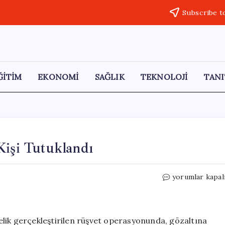
Subscribe t
ĞİTİM
EKONOMİ
SAĞLIK
TEKNOLOJİ
TANI
Kişi Tutuklandı
Aksaray’da
yorumlar kapal
Rüşvet
Skandalı:
9
Kişi
lik gerçekleştirilen rüşvet operasyonunda, gözaltına