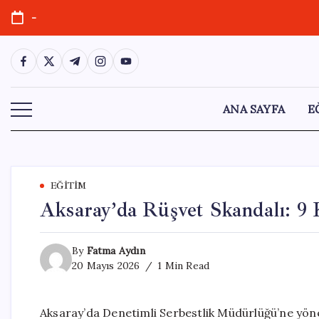
Skip
-
to
content
https://www.facebook.com/
https://twitter.com/
https://t.me/
https://www.instagram.com/
https://youtube.com/
ANA SAYFA
E
EĞITIM
Aksaray’da Rüşvet Skandalı: 9 
By
Fatma Aydın
20 Mayıs 2026
1 Min Read
Aksaray’da Denetimli Serbestlik Müdürlüğü’ne yöne