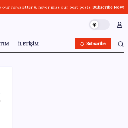
o our newsletter & never miss our best posts.
Subscribe Now!
TIM
İLETİŞİM
Subscribe
ı
SON YAZILAR
VakıfBank ikinci çeyrekte 16,7 milyar TL net
kâr elde etti