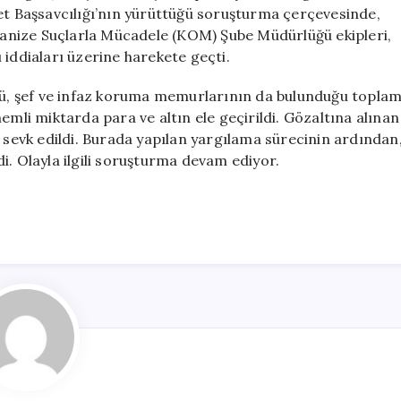
Tutuklandı
yet Başsavcılığı’nın yürüttüğü soruşturma çerçevesinde,
için
anize Suçlarla Mücadele (KOM) Şube Müdürlüğü ekipleri,
 iddiaları üzerine harekete geçti.
, şef ve infaz koruma memurlarının da bulunduğu topla
emli miktarda para ve altın ele geçirildi. Gözaltına alınan
e sevk edildi. Burada yapılan yargılama sürecinin ardından
i. Olayla ilgili soruşturma devam ediyor.