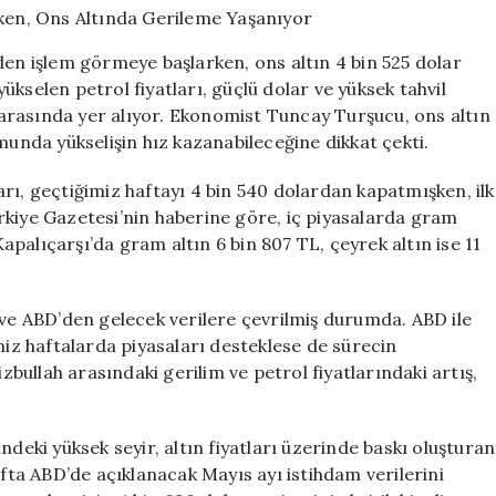
Gram
Düşerken,
den işlem görmeye başlarken, ons altın 4 bin 525 dolar
Ons
 yükselen petrol fiyatları, güçlü dolar ve yüksek tahvil
Altında
r arasında yer alıyor. Ekonomist Tuncay Turşucu, ons altın
Gerileme
Yaşanıyor
munda yükselişin hız kazanabileceğine dikkat çekti.
için
tları, geçtiğimiz haftayı 4 bin 540 dolardan kapatmışken, ilk
rkiye Gazetesi’nin haberine göre, iç piyasalarda gram
Kapalıçarşı’da gram altın 6 bin 807 TL, çeyrek altın ise 11
 ve ABD’den gelecek verilere çevrilmiş durumda. ABD ile
miz haftalarda piyasaları desteklese de sürecin
izbullah arasındaki gerilim ve petrol fiyatlarındaki artış,
ndeki yüksek seyir, altın fiyatları üzerinde baskı oluşturan
afta ABD’de açıklanacak Mayıs ayı istihdam verilerini