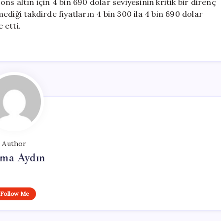
s altın için 4 bin 690 dolar seviyesinin kritik bir direnç
diği takdirde fiyatların 4 bin 300 ila 4 bin 690 dolar
 etti.
Author
tma Aydın
Follow Me