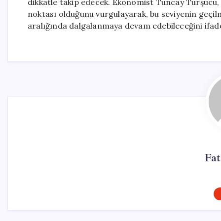
dikkatle takip edecek. Ekonomist Tuncay Turşucu, on
noktası olduğunu vurgulayarak, bu seviyenin geçilme
aralığında dalgalanmaya devam edebileceğini ifade
Fa