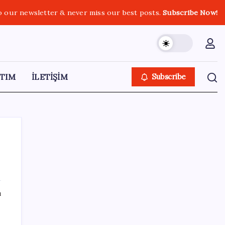
o our newsletter & never miss our best posts.
Subscribe Now!
TIM
İLETİŞİM
Subscribe
SON YAZILAR
ı
AÖL 3. Dönem sınav sonuçları açıklandı
mı? Açık Öğretim Lisesi sınav sonuçları