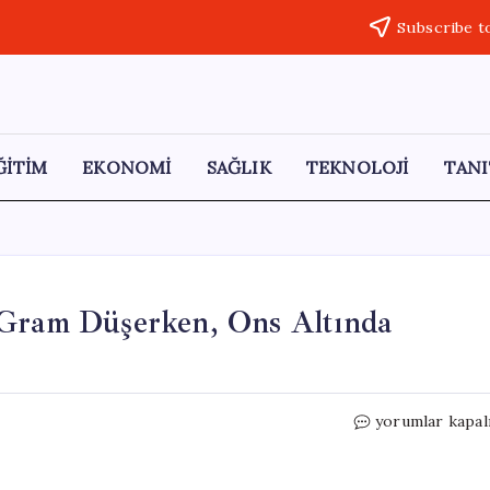
Subscribe t
ĞİTİM
EKONOMİ
SAĞLIK
TEKNOLOJİ
TANI
 Gram Düşerken, Ons Altında
Altın
yorumlar kapal
Fiyatlarında
Son
Durum: