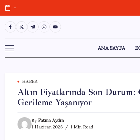
Skip
-
to
content
https://www.facebook.com/
https://twitter.com/
https://t.me/
https://www.instagram.com/
https://youtube.com/
ANA SAYFA
E
HABER
Altın Fiyatlarında Son Durum:
Gerileme Yaşanıyor
By
Fatma Aydın
1 Haziran 2026
1 Min Read