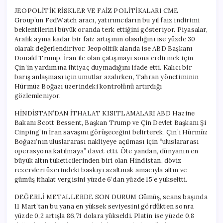
JEOPOLİTİK RİSKLER VE FAİZ POLİTİKALARI CME
Group’un FedWatch aracı, yatırımcıların bu yıl faiz indirimi
beklentilerini büyük oranda terk ettiğini gösteriyor. Piyasalar,
Aralık ayına kadar bir faiz artışının olasılığını ise yüzde 30
olarak değerlendiriyor. Jeopolitik alanda ise ABD Başkanı
Donald Trump, İran ile olan çatışmayı sona erdirmek için
Çin’in yardımına ihtiyaç duymadığını ifade etti. Kalıcı bir
barış anlaşması için umutlar azalırken, Tahran yönetiminin
Hürmüz Boğazı üzerindeki kontrolünü artırdığı
gözlemleniyor.
HİNDİSTAN’DAN İTHALAT KISITLAMALARI ABD Hazine
Bakanı Scott Bessent, Başkan Trump ve Çin Devlet Başkanı Şi
Cinping’in İran savaşını görüşeceğini belirterek, Çin’i Hürmüz
Boğazı’nın uluslararası nakliyeye açılması için “uluslararası
operasyona katılmaya” davet etti. Öte yandan, dünyanın en
büyük altın tüketicilerinden biri olan Hindistan, döviz
rezervleri üzerindeki baskıyı azaltmak amacıyla altın ve
gümüş ithalat vergisini yüzde 6’dan yüzde 15’e yükseltti.
DEĞERLİ METALLERDE SON DURUM Gümüş, seans başında
11 Mart’tan bu yana en yüksek seviyesini gördükten sonra
yüzde 0,2 artışla 86,71 dolara yükseldi. Platin ise yüzde 0,8