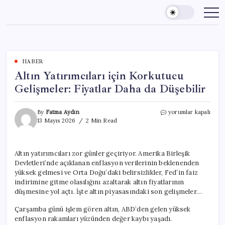
Skip
to
content
HABER
Altın Yatırımcıları için Korkutucu
Gelişmeler: Fiyatlar Daha da Düşebilir
Altın
By
Fatma Aydın
yorumlar kapalı
Yatırımcıları
13 Mayıs 2026
2 Min Read
için
Korkutucu
Gelişmeler:
Altın yatırımcıları zor günler geçiriyor. Amerika Birleşik
Fiyatlar
Devletleri’nde açıklanan enflasyon verilerinin beklenenden
Daha
da
yüksek gelmesi ve Orta Doğu’daki belirsizlikler, Fed’in faiz
Düşebilir
indirimine gitme olasılığını azaltarak altın fiyatlarının
için
düşmesine yol açtı. İşte altın piyasasındaki son gelişmeler…
Çarşamba günü işlem gören altın, ABD’den gelen yüksek
enflasyon rakamları yüzünden değer kaybı yaşadı.