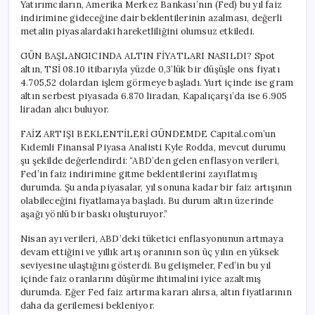
Yatırımcıların, Amerika Merkez Bankası’nın (Fed) bu yıl faiz
indirimine gideceğine dair beklentilerinin azalması, değerli
metalin piyasalardaki hareketliliğini olumsuz etkiledi.
GÜN BAŞLANGICINDA ALTIN FİYATLARI NASILDI? Spot
altın, TSİ 08.10 itibarıyla yüzde 0,3’lük bir düşüşle ons fiyatı
4.705,52 dolardan işlem görmeye başladı. Yurt içinde ise gram
altın serbest piyasada 6.870 liradan, Kapalıçarşı’da ise 6.905
liradan alıcı buluyor.
FAİZ ARTIŞI BEKLENTİLERİ GÜNDEMDE Capital.com’un
Kıdemli Finansal Piyasa Analisti Kyle Rodda, mevcut durumu
şu şekilde değerlendirdi: “ABD’den gelen enflasyon verileri,
Fed’in faiz indirimine gitme beklentilerini zayıflatmış
durumda. Şu anda piyasalar, yıl sonuna kadar bir faiz artışının
olabileceğini fiyatlamaya başladı. Bu durum altın üzerinde
aşağı yönlü bir baskı oluşturuyor.”
Nisan ayı verileri, ABD’deki tüketici enflasyonunun artmaya
devam ettiğini ve yıllık artış oranının son üç yılın en yüksek
seviyesine ulaştığını gösterdi. Bu gelişmeler, Fed’in bu yıl
içinde faiz oranlarını düşürme ihtimalini iyice azaltmış
durumda. Eğer Fed faiz artırma kararı alırsa, altın fiyatlarının
daha da gerilemesi bekleniyor.