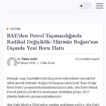
Skip
to
content
EĞITIM
BAE’den Petrol Taşımacılığında
Radikal Değişiklik: Hürmüz Boğazı’nın
Dışında Yeni Boru Hattı
BAE’den
By
Fatma Aydın
yorumlar kapalı
Petrol
15 Mayıs 2026
1 Min Read
Taşımacılığında
Radikal
Değişiklik:
Birleşik Arap Emirlikleri (BAE) petrol sektöründe önemli bir
Hürmüz
adım atarak Hürmüz Boğazı’nı baypas eden yeni “Batı-Doğu
Boğazı’nın
Dışında
Boru Hattı” projesini hızlandırma kararı aldı. Abu Dabi Ulusal
Yeni
Petrol Şirketi (ADNOC) tarafından yürütülen proje, 2027
Boru
yılında faaliyete geçmesi planlanıyor.
Hattı
için
Abu Dabi Medya Ofisi’nden yapılan açıklamaya göre, Abu Dabi