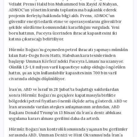
Veliaht Prensi Halid bin Muhammed bin Zayid Al Nahyan,
ADNOC’un yönetim kurulu toplantısına başkanlık ederek
projenin ilerleyişi hakkında bilgi aldı. Prens, ADNOC’un
güvenilir enerji tedarik etme ve operasyonlarını güvenli bir
şekilde sürdürme konusundaki kararlılığını vurguladı. Yeni
boru hattının, Fuceyra üzerinden ihracat kapasitesini iki
katına çıkaracağı belirtiliyor.
Hürmüz Boğazı’nı geçmeden petrol ihracatı yapmayı mümkün
kılan Batı-Doğu Boru Hattı, Habshan kara tesislerinden
başlayıp Umman Körfezi’ndeki Fuceyra Limanı’na uzanıyor.
Günlük 1,5-1,8 milyon varil kapasiteye sahip olduğu öngörülen
hattın, şu an için kullanılabilir kapasitesinin 700 bin varil
civarında olduğu düşünülüyor.
İran’ın, ABD ve İsrail’in 28 Şubat’ta başlattığı saldırılardan
sonra Hürmüz Boğazı’nı geçişlere kapatmasıyla birlikte
bölgedeki petrol fiyatları önemli ölçüde artış gösterdi. ABD ve
İran arasında varılan ateşkes anlaşmasının ardından, ABD
Başkanı Donald Trump’ın 13 Nisan’da İran’a deniz ablukası
uygulama kararı alması gerilimi daha da artırdı.
Hürmüz Boğazı’nın kontrolü konusunda yaşanan bu gerilimler
sırasında ABD, Umman Denizi ve Hint Okyanusu’nda İran’a