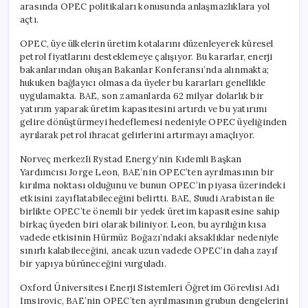
arasında OPEC politikaları konusunda anlaşmazlıklara yol
açtı.
OPEC, üye ülkelerin üretim kotalarını düzenleyerek küresel
petrol fiyatlarını desteklemeye çalışıyor. Bu kararlar, enerji
bakanlarından oluşan Bakanlar Konferansı’nda alınmakta;
hukuken bağlayıcı olmasa da üyeler bu kararları genellikle
uygulamakta. BAE, son zamanlarda 62 milyar dolarlık bir
yatırım yaparak üretim kapasitesini artırdı ve bu yatırımı
gelire dönüştürmeyi hedeflemesi nedeniyle OPEC üyeliğinden
ayrılarak petrol ihracat gelirlerini artırmayı amaçlıyor.
Norveç merkezli Rystad Energy’nin Kıdemli Başkan
Yardımcısı Jorge Leon, BAE’nin OPEC’ten ayrılmasının bir
kırılma noktası olduğunu ve bunun OPEC’in piyasa üzerindeki
etkisini zayıflatabileceğini belirtti. BAE, Suudi Arabistan ile
birlikte OPEC’te önemli bir yedek üretim kapasitesine sahip
birkaç üyeden biri olarak biliniyor. Leon, bu ayrılığın kısa
vadede etkisinin Hürmüz Boğazı’ndaki aksaklıklar nedeniyle
sınırlı kalabileceğini, ancak uzun vadede OPEC’in daha zayıf
bir yapıya bürüneceğini vurguladı.
Oxford Üniversitesi Enerji Sistemleri Öğretim Görevlisi Adi
Imsirovic, BAE’nin OPEC’ten ayrılmasının grubun dengelerini