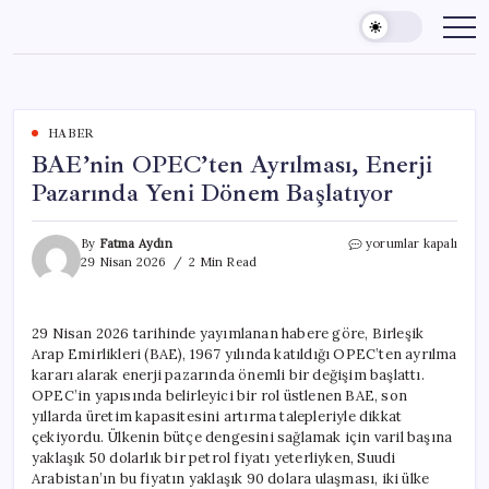
Skip
to
content
HABER
BAE’nin OPEC’ten Ayrılması, Enerji
Pazarında Yeni Dönem Başlatıyor
BAE’nin
By
Fatma Aydın
yorumlar kapalı
OPEC’ten
29 Nisan 2026
2 Min Read
Ayrılması,
Enerji
Pazarında
29 Nisan 2026 tarihinde yayımlanan habere göre, Birleşik
Yeni
Arap Emirlikleri (BAE), 1967 yılında katıldığı OPEC’ten ayrılma
Dönem
Başlatıyor
kararı alarak enerji pazarında önemli bir değişim başlattı.
için
OPEC’in yapısında belirleyici bir rol üstlenen BAE, son
yıllarda üretim kapasitesini artırma talepleriyle dikkat
çekiyordu. Ülkenin bütçe dengesini sağlamak için varil başına
yaklaşık 50 dolarlık bir petrol fiyatı yeterliyken, Suudi
Arabistan’ın bu fiyatın yaklaşık 90 dolara ulaşması, iki ülke