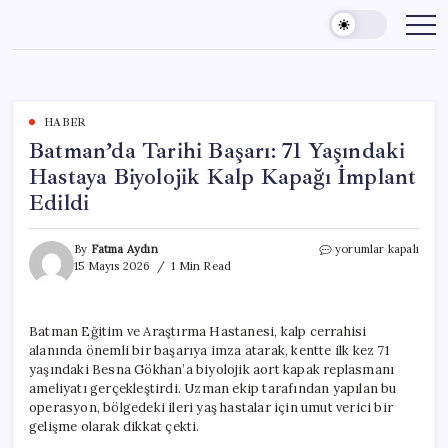
Skip
to
content
HABER
Batman’da Tarihi Başarı: 71 Yaşındaki
Hastaya Biyolojik Kalp Kapağı İmplant
Edildi
Batman’da
By
Fatma Aydın
yorumlar kapalı
Tarihi
15 Mayıs 2026
1 Min Read
Başarı:
71
Yaşındaki
Batman Eğitim ve Araştırma Hastanesi, kalp cerrahisi
Hastaya
alanında önemli bir başarıya imza atarak, kentte ilk kez 71
Biyolojik
Kalp
yaşındaki Besna Gökhan’a biyolojik aort kapak replasmanı
Kapağı
ameliyatı gerçekleştirdi. Uzman ekip tarafından yapılan bu
İmplant
operasyon, bölgedeki ileri yaş hastalar için umut verici bir
Edildi
gelişme olarak dikkat çekti.
için