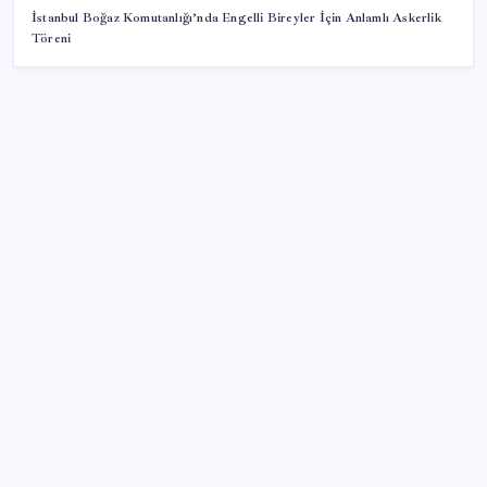
İstanbul Boğaz Komutanlığı’nda Engelli Bireyler İçin Anlamlı Askerlik
Töreni
SON YAZILAR
Tarihi borsa çöküşü: ‘Kaybedenler Kulübü’ siyasi parti
kuruyor!
ABD tarım dışı istihdam verisinde negatif sürpriz
PS5 Pro için PSSR 2.0 Güncellemesi Yolda: Tüm
Oyunlara Geliyor
Togg Servis Noktası Sayısını Türkiye Genelinde 58’e