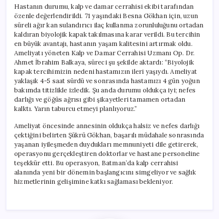
Hastanın durumu, kalp ve damar cerrahisi ekibi tarafından
özenle değerlendirildi. 71 yaşındaki Besna Gökhan için, uzun
süreli ağır kan sulandırıcı ilaç kullanma zorunluluğunu ortadan
kaldıran biyolojik kapak takılmasına karar verildi. Bu tercihin
en büyük avantajı, hastanın yaşam kalitesini artırmak oldu.
Ameliyatı yöneten Kalp ve Damar Cerrahisi Uzmanı Op. Dr.
Ahmet İbrahim Balkaya, süreci şu şekilde aktardı: “Biyolojik
kapak tercihimizin nedeni hastamızın ileri yaşıydı. Ameliyat
yaklaşık 4-5 saat sürdü ve sonrasında hastamızı 4 gün yoğun
bakımda titizlikle izledik. Şu anda durumu oldukça iyi; nefes
darlığı ve göğüs ağrısı gibi şikayetleri tamamen ortadan
kalktı. Yarın taburcu etmeyi planlıyoruz.”
Ameliyat öncesinde annesinin oldukça halsiz ve nefes darlığı
çektiğini belirten Şükrü Gökhan, başarılı müdahale sonrasında
yaşanan iyileşmeden duydukları memnuniyeti dile getirerek,
operasyonu gerçekleştiren doktorlar ve hastane personeline
teşekkür etti. Bu operasyon, Batman’da kalp cerrahisi
alanında yeni bir dönemin başlangıcını simgeliyor ve sağlık
hizmetlerinin gelişimine katkı sağlaması bekleniyor.