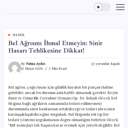
Skip
to
content
HABER
Bel Ağrısını İhmal Etmeyin: Sinir
Hasarı Tehlikesine Dikkat!
Bel
By
Fatma Aydın
yorumlar kapalı
Ağrısını
12 Mayıs 2026
2 Min Read
İhmal
Etmeyin:
Sinir
Bel ağrısı, çoğu insan için günlük hayatın bir parçası haline
Hasarı
gelebilir; ancak bu durumu asla hafife almamak gerekir. Beyin
Tehlikesine
Dikkat!
Sinir ve Omurilik Cerrahisi Uzmanı Op. Dr. Selçuk Gözcü, bel
için
fıtığına bağlı ağrıların zamanında tedavi edilmemesi
durumunda sinir baskısının artabileceği ve tedavi sürecinin
karmaşıklaşabileceğini vurguladı. Bel fıtığında tek tip bir
tedavi yöntemi uygulamanın doğru olmadığını belirten Gözcü,
“MR sonuçları tek başına karar vermek için yeterli değildir. Bel