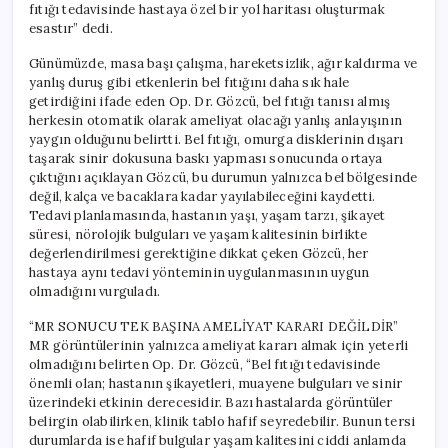
fıtığı tedavisinde hastaya özel bir yol haritası oluşturmak
esastır” dedi.
Günümüzde, masa başı çalışma, hareketsizlik, ağır kaldırma ve
yanlış duruş gibi etkenlerin bel fıtığını daha sık hale
getirdiğini ifade eden Op. Dr. Gözcü, bel fıtığı tanısı almış
herkesin otomatik olarak ameliyat olacağı yanlış anlayışının
yaygın olduğunu belirtti. Bel fıtığı, omurga disklerinin dışarı
taşarak sinir dokusuna baskı yapması sonucunda ortaya
çıktığını açıklayan Gözcü, bu durumun yalnızca bel bölgesinde
değil, kalça ve bacaklara kadar yayılabileceğini kaydetti.
Tedavi planlamasında, hastanın yaşı, yaşam tarzı, şikayet
süresi, nörolojik bulguları ve yaşam kalitesinin birlikte
değerlendirilmesi gerektiğine dikkat çeken Gözcü, her
hastaya aynı tedavi yönteminin uygulanmasının uygun
olmadığını vurguladı.
“MR SONUCU TEK BAŞINA AMELİYAT KARARI DEĞİLDİR”
MR görüntülerinin yalnızca ameliyat kararı almak için yeterli
olmadığını belirten Op. Dr. Gözcü, “Bel fıtığı tedavisinde
önemli olan; hastanın şikayetleri, muayene bulguları ve sinir
üzerindeki etkinin derecesidir. Bazı hastalarda görüntüler
belirgin olabilirken, klinik tablo hafif seyredebilir. Bunun tersi
durumlarda ise hafif bulgular yaşam kalitesini ciddi anlamda