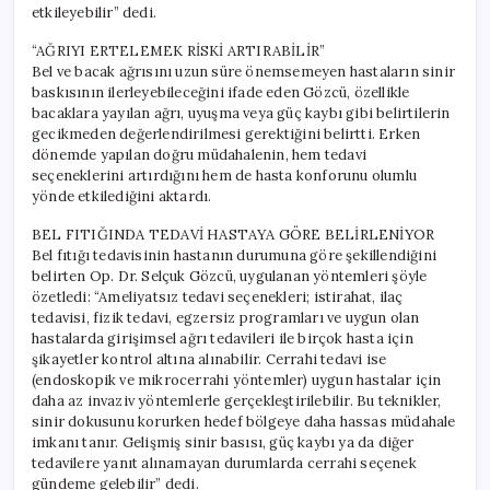
etkileyebilir” dedi.
“AĞRIYI ERTELEMEK RİSKİ ARTIRABİLİR”
Bel ve bacak ağrısını uzun süre önemsemeyen hastaların sinir
baskısının ilerleyebileceğini ifade eden Gözcü, özellikle
bacaklara yayılan ağrı, uyuşma veya güç kaybı gibi belirtilerin
gecikmeden değerlendirilmesi gerektiğini belirtti. Erken
dönemde yapılan doğru müdahalenin, hem tedavi
seçeneklerini artırdığını hem de hasta konforunu olumlu
yönde etkilediğini aktardı.
BEL FITIĞINDA TEDAVİ HASTAYA GÖRE BELİRLENİYOR
Bel fıtığı tedavisinin hastanın durumuna göre şekillendiğini
belirten Op. Dr. Selçuk Gözcü, uygulanan yöntemleri şöyle
özetledi: “Ameliyatsız tedavi seçenekleri; istirahat, ilaç
tedavisi, fizik tedavi, egzersiz programları ve uygun olan
hastalarda girişimsel ağrı tedavileri ile birçok hasta için
şikayetler kontrol altına alınabilir. Cerrahi tedavi ise
(endoskopik ve mikrocerrahi yöntemler) uygun hastalar için
daha az invaziv yöntemlerle gerçekleştirilebilir. Bu teknikler,
sinir dokusunu korurken hedef bölgeye daha hassas müdahale
imkanı tanır. Gelişmiş sinir basısı, güç kaybı ya da diğer
tedavilere yanıt alınamayan durumlarda cerrahi seçenek
gündeme gelebilir” dedi.