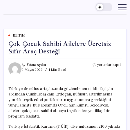
Skip
to
content
EĞITIM
Çok Çocuk Sahibi Ailelere Ücretsiz
Sıfır Araç Desteği
Çok
By
Fatma Aydın
yorumlar kapalı
Çocuk
6 Mayıs 2026
1 Min Read
Sahibi
Ailelere
Ücretsiz
Türkiye’de nüfus artış hızında gözlemlenen ciddi düşüşün
Sıfır
ardından Cumhurbaşkanı Erdoğan, nüfusun artırılmasına
Araç
Desteği
yönelik teşvik edici politikaların uygulanması gerektiğini
için
vurgulamıştı. Bu kapsamda Ordu’nun Kumru Belediyesi,
aileleri çok çocuk sahibi olmaya teşvik eden yenilikçi bir
program başlattı.
Türkiye İstatistik Kurumu (TÜİK), ülke nüfusunun 2100 yılında