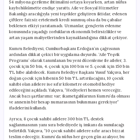
54 milyona gerileme ihtimalini ortaya koyarken, artan nüfus
kaybı hükümette endişe yarattı. Aile ve Sosyal Hizmetler
Bakanlığı aracılığıyla yeni teşvikler geliştiren iktidar, evlenen
çiftlere faizsiz ertelemeli kredi sunmuş olsa da bu çabalar
beklenen etkiyi yaratamadı. Uzmanlar, gençlerin evlenme
konusunda yaşadığı zorlukların ekonomik belirsizlikler ve
artan yaşam maliyetlerinden kaynaklandığına dikkat çekiyor.
Kumru Belediyesi, Cumhurbaşkanı Erdoğan’ın çağrısının
ardından dikkat çekici bir uygulama duyurdu. ‘Aile Teşvik
Programı’ olarak tanımlanan bu yeni düzenleme ile aileler, 3.
çocuk için 50 bin, 4. çocuk için 100 bin ve 5. çocuk için 150 bin
TL hibe alabilecek. Kumru Belediye Başkanı Yusuf Yalçuva, her
doğan çocuk için hibenin 50 bin TL artırılacağını, 10 çocuk
sahibi olan ailelere ise sıfır kilometre otomobil hediye
edileceğini açıkladı. Yalçuva, “Hediyeleri hemen vereceğiz.
Ancak bazı şartlarımız var; ikametgahlarının Kumru’da olması
ve annenin bir hesap numarasının bulunması gerekiyor”
ifadelerini kullandı.
Ayrıca, 8 çocuk sahibi ailelere 300 bin TL destek
sağlanmasının yanı sıra belediyede iş imkanı da sunulacağı
belirtildi. Yalçuva, “10 çocuk sahibi ailelere sıfır aracı bizzat
teslim edeceğiz. Kumru’da nüfus her geçen gün azalıyor, bu