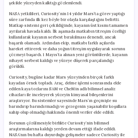
şekilde yüzeyden kalktığı gözlemlendi.
NASA yetkilileri, Curiosity’nin 14 yıldır Mars’ta görev yaptığı
süre zarfında ilk kez böyle bir olayla karşılaştığını belirtti.
Matkap sistemi geri çekildiğinde, kayanın üst kısmı tamamen
ayrılarak havada kaldı. İlk aşamada matkabın titreşim özelliği
kullanılarak kayanın serbest bırakılması denendi, ancak
başarılı olamadı. Ardından ekip, matkabı farklı açılarda
hareket ettirerek ve daha yoğun titreşim uygulayarak sorunu
çözmeyi başardı. 1 Mayıs’ta alınan yeni görüntülerde, kayanın
nihayet serbest kaldığı ve yüzeye düşerek parçalandığı
görüldü.
Curiosity, bugüne kadar Mars yüzeyinden birçok farklı
kayadan örnek topladı. Araç, delme işlemi sonrasında elde
edilen kaya tozlarını SAM ve CheMin adlı bilimsel analiz
cihazları ile inceleyerek yüzeyin kimyasal bileşenlerini
araştırıyor. Bu sistemler sayesinde Mars’ın geçmişte su
barındırıp barındırmadığı ve gezegenin yaşanabilir koşullara
sahip olup olmadığı hakkında önemli veriler elde edildi.
Sorunun çözülmesiyle birlikte Curiosity’nin bilimsel
araştırmalarına kaldığı yerden devam ettiği ifade edildi.
NASA’nın bu hafta duyurduğu gelişmeler sadece Curiosity ile