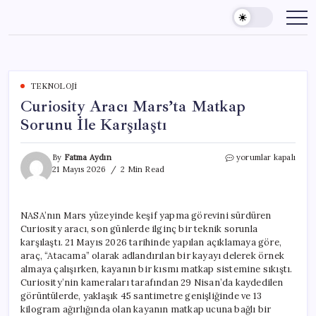
Skip
to
content
TEKNOLOJI
Curiosity Aracı Mars’ta Matkap
Sorunu İle Karşılaştı
Curiosity
By
Fatma Aydın
yorumlar kapalı
Aracı
21 Mayıs 2026
2 Min Read
Mars’ta
Matkap
Sorunu
NASA’nın Mars yüzeyinde keşif yapma görevini sürdüren
İle
Curiosity aracı, son günlerde ilginç bir teknik sorunla
Karşılaştı
için
karşılaştı. 21 Mayıs 2026 tarihinde yapılan açıklamaya göre,
araç, “Atacama” olarak adlandırılan bir kayayı delerek örnek
almaya çalışırken, kayanın bir kısmı matkap sistemine sıkıştı.
Curiosity’nin kameraları tarafından 29 Nisan’da kaydedilen
görüntülerde, yaklaşık 45 santimetre genişliğinde ve 13
kilogram ağırlığında olan kayanın matkap ucuna bağlı bir