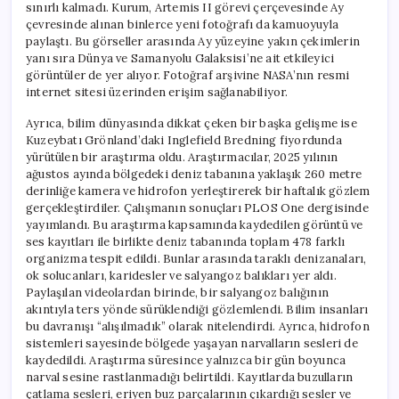
sınırlı kalmadı. Kurum, Artemis II görevi çerçevesinde Ay
çevresinde alınan binlerce yeni fotoğrafı da kamuoyuyla
paylaştı. Bu görseller arasında Ay yüzeyine yakın çekimlerin
yanı sıra Dünya ve Samanyolu Galaksisi’ne ait etkileyici
görüntüler de yer alıyor. Fotoğraf arşivine NASA’nın resmi
internet sitesi üzerinden erişim sağlanabiliyor.
Ayrıca, bilim dünyasında dikkat çeken bir başka gelişme ise
Kuzeybatı Grönland’daki Inglefield Bredning fiyordunda
yürütülen bir araştırma oldu. Araştırmacılar, 2025 yılının
ağustos ayında bölgedeki deniz tabanına yaklaşık 260 metre
derinliğe kamera ve hidrofon yerleştirerek bir haftalık gözlem
gerçekleştirdiler. Çalışmanın sonuçları PLOS One dergisinde
yayımlandı. Bu araştırma kapsamında kaydedilen görüntü ve
ses kayıtları ile birlikte deniz tabanında toplam 478 farklı
organizma tespit edildi. Bunlar arasında taraklı denizanaları,
ok solucanları, karidesler ve salyangoz balıkları yer aldı.
Paylaşılan videolardan birinde, bir salyangoz balığının
akıntıyla ters yönde sürüklendiği gözlemlendi. Bilim insanları
bu davranışı “alışılmadık” olarak nitelendirdi. Ayrıca, hidrofon
sistemleri sayesinde bölgede yaşayan narvalların sesleri de
kaydedildi. Araştırma süresince yalnızca bir gün boyunca
narval sesine rastlanmadığı belirtildi. Kayıtlarda buzulların
çatlama sesleri, eriyen buz parçalarının çıkardığı sesler ve