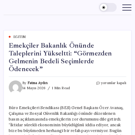
Skip
to
content
EĞITIM
Emekçiler Bakanlık Önünde
Taleplerini Yükseltti: “Görmezden
Gelmenin Bedeli Seçimlerde
Ödenecek”
Emekçiler
By
Fatma Aydın
yorumlar kapalı
Bakanlık
14 Mayıs 2026
1 Min Read
Önünde
Taleplerini
Yükseltti:
Büro Emekçileri Sendikası (BES) Genel Başkanı Özer Avanaş,
“Görmezden
Çalışma ve Sosyal Güvenlik Bakanlığı önünde düzenlenen
Gelmenin
Bedeli
basın açıklamasında emekçilerin zor durumunu dile getirdi.
Seçimlerde
“İktidar sürekli ekonominin büyüdüğünü iddia ediyor, ancak
Ödenecek”
bize bu büyümeden herhangi bir refah payı vermiyor. Bugün
için