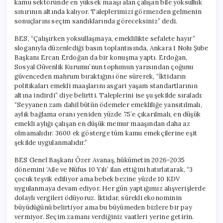
kamu sektöründe en yüksek maaşı alan çalışan bile yoksulluk
sınırının altında kalıyor. Taleplerimizi görmezden gelmenin
sonuçlarını seçim sandıklarında göreceksiniz” dedi.
BES, “Çalışırken yoksullaşmaya, emeklilikte sefalete hayır”
sloganıyla düzenlediği basın toplantısında, Ankara 1 Nolu Şube
Başkanı Ercan Erdoğan da bir konuşma yaptı. Erdoğan,
Sosyal Güvenlik Kurumu’nun toplumun yarısından çoğunu
güvenceden mahrum bıraktığını öne sürerek, “İktidarın
politikaları emekli maaşlarını asgari yaşam standartlarının
altına indirdi” diye belirtti. Taleplerini ise şu şekilde sıraladı:
“Seyyanen zam dahil bütün ödemeler emekliliğe yansıtılmalı,
aylık bağlama oranı yeniden yüzde 75’e çıkarılmalı, en düşük
emekli aylığı çalışan en düşük memur maaşından daha az
olmamalıdır. 3600 ek gösterge tüm kamu emekçilerine eşit
şekilde uygulanmalıdır.”
BES Genel Başkanı Özer Avanaş, hükümetin 2026-2035
dönemini ‘Aile ve Nüfus 10 Yılı’ ilan ettiğini hatırlatarak, “3
çocuk teşvik ediliyor ama bebek bezine yüzde 10 KDV
uygulanmaya devam ediyor. Her gün yaptığımız alışverişlerde
dolaylı vergileri ödüyoruz. İktidar, sürekli ekonominin
büyüdüğünü belirtiyor ama bu büyümeden bizlere bir pay
vermiyor. Seçim zamanı verdiğiniz vaatleri yerine getirin.