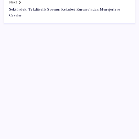
Next
Sektördeki Tekdüzelik Sorunu: Rekabet Kurumu’ndan Menajerlere
Cezalar!
SON YAZILAR
AÖL 3. Dönem sınav sonuçları açıklandı mı? Açık
Öğretim Lisesi sınav sonuçları nasıl ve nereden
öğrenilir?
AKP’den kapalı grup toplantısı… Abdullah Güler
duyurdu: Çerçeve yasa bugün kesin olarak Meclis’e
sunulacak