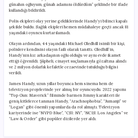
günahın oğluyum, günah adamını öldürdüm” şeklinde bir ifade
kullandığı bildirildi.
Polis ekipleri olay yerine geldiklerinde Handy’yi bilinci kapalı
şekilde buldu. Sağlık ekipleri hemen müdahaleye geçti ancak 81
yaşındaki oyuncu kurtarılamadı.
Olayın ardından, 44 yaşındaki Michael Gledhill isimli bir kişi,
polislere kendisini olayın faili olarak tanıttı. Gledhill’in,
Handy’nin kız arkadaşının oğlu olduğu ve aynı evde ikamet
ettiği öğrenildi. Şüpheli, cinayet suçlamasıyla gözaltına alındı
ve 2 milyon dolarlık kefaletle cezaevinde tutulduğu bilgisi
verildi.
James Handy, uzun yıllar boyunca hem sinema hem de
televizyon projelerinde yer almış bir oyuncuydu. 2022 yapımı
“Top Gun: Maverick” filminde barmen Jimmy karakteri ile
geniş kitlelerce tanınan Handy, “Arachnophobia”, “Jumanji” ve
“Logan” gibi önemli yapımlarda da rol almıştı. Televizyon
kariyerinde ise “NYPD Blue”, “CSI: NY”, “NCIS: Los Angeles” ve
“Law & Order” gibi popüler dizilerde yer aldı.