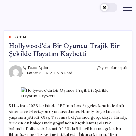
Skip
to
content
EĞITIM
Hollywood’da Bir Oyuncu Trajik Bir
Şekilde Hayatını Kaybetti
Hollywood’da
By
Fatma Aydın
yorumlar kapalı
Bir
5 Haziran 2026
1 Min Read
Oyuncu
Trajik
Bir
Şekilde
Hayatını
Kaybetti
5 Haziran 2026 tarihinde ABD’nin Los Angeles kentinde ünlü
için
sinema ve televizyon oyuncusu James Handy, bıçaklanarak
yaşamını yitirdi. Olay, Tarzana bölgesinde gerçekleşti. Handy,
bir evin ön bahçesinde göğsünden bıçaklanmış olarak
bulundu. Polis, sabah saat 09.30’da 911 acil hattına gelen bir
ihbar üzerine olay yerine intikal etti. İhbarcı kişinin, “Ben