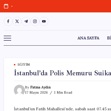
Skip
-
to
content
https://www.facebook.com/
https://twitter.com/
https://t.me/
https://www.instagram.com/
https://youtube.com/
ANA SAYFA
E
EĞITIM
İstanbul’da Polis Memuru Suika
By
Fatma Aydın
17 Mayıs 2026
1 Min Read
İstanbul’un Fatih Mahallesi’nde, sabah saat 07.45 