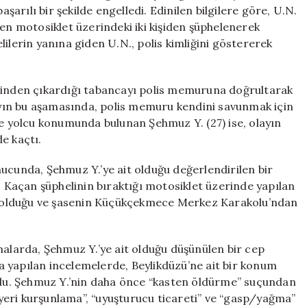
Engelledi
aşarılı bir şekilde engelledi. Edinilen bilgilere göre, U.N.
için
den motosiklet üzerindeki iki kişiden şüphelenerek
ilerin yanına giden U.N., polis kimliğini göstererek
elinden çıkardığı tabancayı polis memuruna doğrultarak
layın bu aşamasında, polis memuru kendini savunmak için
te yolcu konumunda bulunan Şehmuz Y. (27) ise, olayın
e kaçtı.
ucunda, Şehmuz Y.’ye ait olduğu değerlendirilen bir
. Kaçan şüphelinin bıraktığı motosiklet üzerinde yapılan
ait olduğu ve şasenin Küçükçekmece Merkez Karakolu’ndan
malarda, Şehmuz Y.’ye ait olduğu düşünülen bir cep
 yapılan incelemelerde, Beylikdüzü’ne ait bir konum
bulundu. Şehmuz Y.’nin daha önce “kasten öldürme” suçundan
ş yeri kurşunlama”, “uyuşturucu ticareti” ve “gasp/yağma”