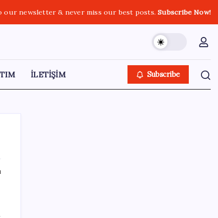
o our newsletter & never miss our best posts.
Subscribe Now!
TIM
İLETİŞİM
Subscribe
ı
SON YAZILAR
AÖL 3. Dönem sınav sonuçları açıklandı
n
mı? Açık Öğretim Lisesi sınav sonuçları