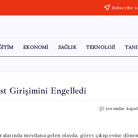
Subscribe t
ĞİTİM
EKONOMİ
SAĞLIK
TEKNOLOJİ
TANI
st Girişimini Engelledi
İstanbul’da
yorumlar kapal
Polis
Memuru
Suikast
Girişimini
sıralarında meydana gelen olayda, görev çıkışı evine döne