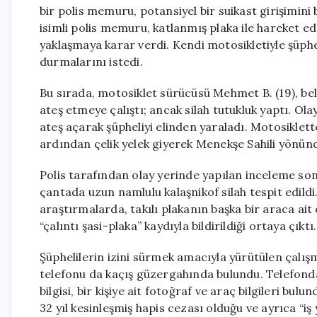
bir polis memuru, potansiyel bir suikast girişimini b
isimli polis memuru, katlanmış plaka ile hareket e
yaklaşmaya karar verdi. Kendi motosikletiyle şüphel
durmalarını istedi.
Bu sırada, motosiklet sürücüsü Mehmet B. (19), b
ateş etmeye çalıştı; ancak silah tutukluk yaptı. O
ateş açarak şüpheliyi elinden yaraladı. Motosiklet
ardından çelik yelek giyerek Menekşe Sahili yönünd
Polis tarafından olay yerinde yapılan inceleme son
çantada uzun namlulu kalaşnikof silah tespit edildi
araştırmalarda, takılı plakanın başka bir araca 
“çalıntı şasi-plaka” kaydıyla bildirildiği ortaya çıktı.
Şüphelilerin izini sürmek amacıyla yürütülen çalış
telefonu da kaçış güzergahında bulundu. Telefonda
bilgisi, bir kişiye ait fotoğraf ve araç bilgileri 
32 yıl kesinleşmiş hapis cezası olduğu ve ayrıca “i