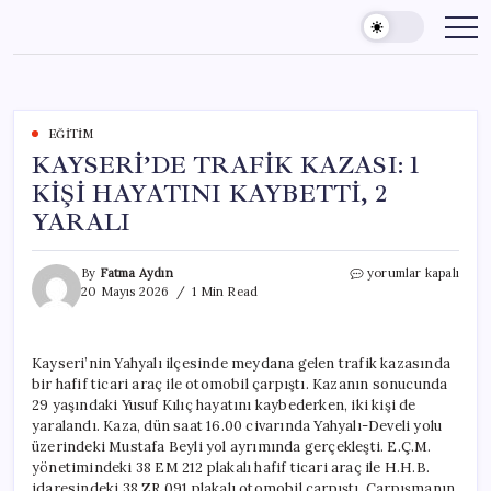
Skip
to
content
EĞITIM
KAYSERİ’DE TRAFİK KAZASI: 1
KİŞİ HAYATINI KAYBETTİ, 2
YARALI
KAYSERİ’DE
By
Fatma Aydın
yorumlar kapalı
TRAFİK
20 Mayıs 2026
1 Min Read
KAZASI:
1
KİŞİ
Kayseri’nin Yahyalı ilçesinde meydana gelen trafik kazasında
HAYATINI
bir hafif ticari araç ile otomobil çarpıştı. Kazanın sonucunda
KAYBETTİ,
2
29 yaşındaki Yusuf Kılıç hayatını kaybederken, iki kişi de
YARALI
yaralandı. Kaza, dün saat 16.00 civarında Yahyalı-Develi yolu
için
üzerindeki Mustafa Beyli yol ayrımında gerçekleşti. E.Ç.M.
yönetimindeki 38 EM 212 plakalı hafif ticari araç ile H.H.B.
idaresindeki 38 ZR 091 plakalı otomobil çarpıştı. Çarpışmanın