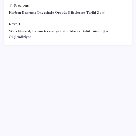
Previous
Kurban Bayramı Öncesinde Otobüs Biletlerine Tarihi Zam!
Next
WatchGuard, Perimeters.io’yu Satın Alarak Bulut Güvenliğini
Güçlendiriyor
SON YAZILAR
VakıfBank ikinci çeyrekte 16,7 milyar TL net kâr elde
etti
Tarihi borsa çöküşü: ‘Kaybedenler Kulübü’ siyasi parti