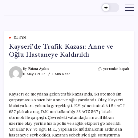
Skip
to
content
EĞITIM
Kayseri’de Trafik Kazası: Anne ve
Oğlu Hastaneye Kaldırıldı
Kayseri’de
By
Fatma Aydın
yorumlar kapalı
Trafik
11 Mayıs 2026
1 Min Read
Kazası:
Anne
ve
Kayseri’de meydana gelen trafik kazasında, iki otomobilin
Oğlu
çarpışması sonucu bir anne ve oğlu yaralandı. Olay, Kayseri-
Hastaneye
Kaldırıldı
Malatya kara yolunda gerçekleşti. K.Y. yönetimindeki 54 AOJ
için
657 plakalı araç, D.K.’nın kullandığı 38 AGZ 567 plakalı
otomobille çarpıştı. Çevredeki vatandaşların acil ihbarı
üzerine olay yerine hızla polis ve sağlık ekipleri gönderildi.
Yaralılar K.Y. ve oğlu M.K., yapılan ilk müdahalenin ardından
hastaneye sevk edildi. Kazanın sebebiyle ilgili soruşturma