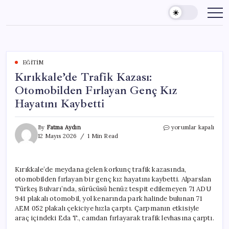
Skip
to
content
EĞITIM
Kırıkkale’de Trafik Kazası:
Otomobilden Fırlayan Genç Kız
Hayatını Kaybetti
Kırıkkale’de
By
Fatma Aydın
yorumlar kapalı
Trafik
12 Mayıs 2026
1 Min Read
Kazası:
Otomobilden
Fırlayan
Kırıkkale’de meydana gelen korkunç trafik kazasında,
Genç
otomobilden fırlayan bir genç kız hayatını kaybetti. Alparslan
Kız
Hayatını
Türkeş Bulvarı’nda, sürücüsü henüz tespit edilemeyen 71 ADU
Kaybetti
941 plakalı otomobil, yol kenarında park halinde bulunan 71
için
AEM 052 plakalı çekiciye hızla çarptı. Çarpmanın etkisiyle
araç içindeki Eda T., camdan fırlayarak trafik levhasına çarptı.