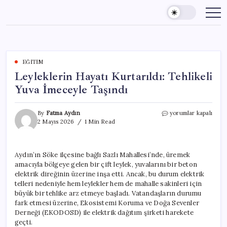
Skip
to
content
EĞITIM
Leyleklerin Hayatı Kurtarıldı: Tehlikeli
Yuva İmeceyle Taşındı
Leyleklerin
By
Fatma Aydın
yorumlar kapalı
Hayatı
2 Mayıs 2026
1 Min Read
Kurtarıldı:
Tehlikeli
Yuva
Aydın’ın Söke ilçesine bağlı Sazlı Mahallesi’nde, üremek
İmeceyle
amacıyla bölgeye gelen bir çift leylek, yuvalarını bir beton
Taşındı
için
elektrik direğinin üzerine inşa etti. Ancak, bu durum elektrik
telleri nedeniyle hem leylekler hem de mahalle sakinleri için
büyük bir tehlike arz etmeye başladı. Vatandaşların durumu
fark etmesi üzerine, Ekosistemi Koruma ve Doğa Sevenler
Derneği (EKODOSD) ile elektrik dağıtım şirketi harekete
geçti.