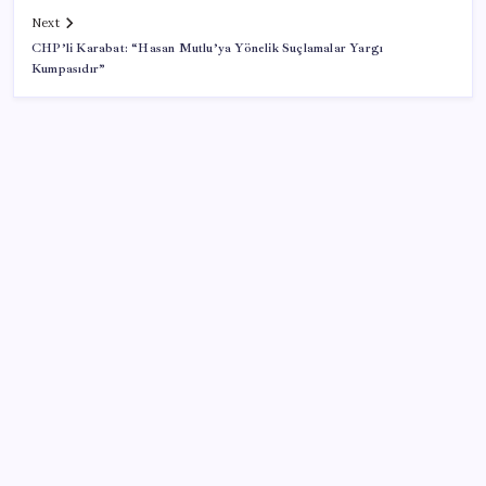
Next
CHP’li Karabat: “Hasan Mutlu’ya Yönelik Suçlamalar Yargı
Kumpasıdır”
SON YAZILAR
AÖL 3. Dönem sınav sonuçları açıklandı mı? Açık
Öğretim Lisesi sınav sonuçları nasıl ve nereden
öğrenilir?
AKP’den kapalı grup toplantısı… Abdullah Güler
duyurdu: Çerçeve yasa bugün kesin olarak Meclis’e