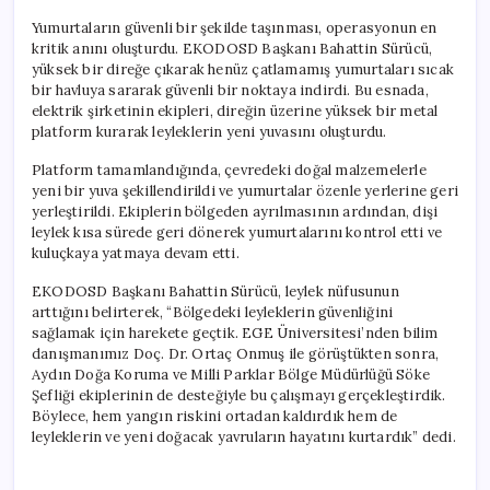
Yumurtaların güvenli bir şekilde taşınması, operasyonun en
kritik anını oluşturdu. EKODOSD Başkanı Bahattin Sürücü,
yüksek bir direğe çıkarak henüz çatlamamış yumurtaları sıcak
bir havluya sararak güvenli bir noktaya indirdi. Bu esnada,
elektrik şirketinin ekipleri, direğin üzerine yüksek bir metal
platform kurarak leyleklerin yeni yuvasını oluşturdu.
Platform tamamlandığında, çevredeki doğal malzemelerle
yeni bir yuva şekillendirildi ve yumurtalar özenle yerlerine geri
yerleştirildi. Ekiplerin bölgeden ayrılmasının ardından, dişi
leylek kısa sürede geri dönerek yumurtalarını kontrol etti ve
kuluçkaya yatmaya devam etti.
EKODOSD Başkanı Bahattin Sürücü, leylek nüfusunun
arttığını belirterek, “Bölgedeki leyleklerin güvenliğini
sağlamak için harekete geçtik. EGE Üniversitesi’nden bilim
danışmanımız Doç. Dr. Ortaç Onmuş ile görüştükten sonra,
Aydın Doğa Koruma ve Milli Parklar Bölge Müdürlüğü Söke
Şefliği ekiplerinin de desteğiyle bu çalışmayı gerçekleştirdik.
Böylece, hem yangın riskini ortadan kaldırdık hem de
leyleklerin ve yeni doğacak yavruların hayatını kurtardık” dedi.