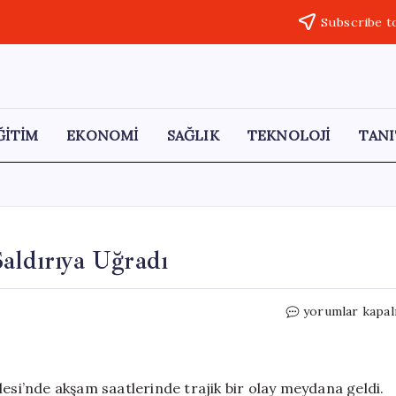
Subscribe t
ĞİTİM
EKONOMİ
SAĞLIK
TEKNOLOJİ
TANI
Saldırıya Uğradı
Malatya’da
yorumlar kapal
Genç
Kadın
Silahlı
Saldırıya
lesi’nde akşam saatlerinde trajik bir olay meydana geldi.