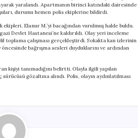
Uğradı
rayarak yaralandı. Apartmanın birinci katındaki dairesinde
için
ları, durumu hemen polis ekiplerine bildirdi.
ık ekipleri, Elanur M.’yi bacağından vurulmuş halde buldu.
lgazi Devlet Hastanesi’ne kaldırıldı. Olay yeri inceleme
elil toplama çalışması gerçekleştirdi. Sokakta kan izlerinin
y öncesinde bağrışma sesleri duyduklarını ve ardından
an kişiyi tanımadığını belirtti. Olayla ilgili yapılan
 sürücüsü gözaltına alındı. Polis, olayın aydınlatılması