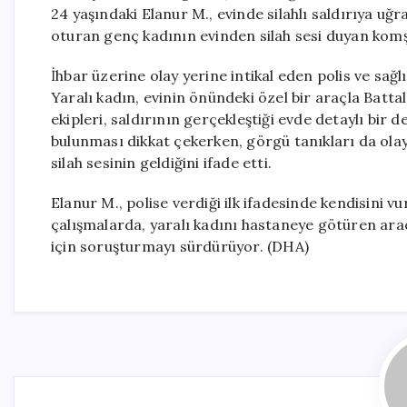
24 yaşındaki Elanur M., evinde silahlı saldırıya uğ
oturan genç kadının evinden silah sesi duyan komşu
İhbar üzerine olay yerine intikal eden polis ve sağl
Yaralı kadın, evinin önündeki özel bir araçla Batta
ekipleri, saldırının gerçekleştiği evde detaylı bir d
bulunması dikkat çekerken, görgü tanıkları da ola
silah sesinin geldiğini ifade etti.
Elanur M., polise verdiği ilk ifadesinde kendisini vur
çalışmalarda, yaralı kadını hastaneye götüren araç
için soruşturmayı sürdürüyor. (DHA)