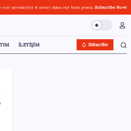
o our newsletter & never miss our best posts.
Subscribe Now!
TIM
İLETİŞİM
Subscribe
ı
SON YAZILAR
AÖL 3. Dönem sınav sonuçları açıklandı
mı? Açık Öğretim Lisesi sınav sonuçları