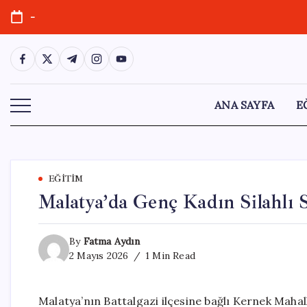
Skip
-
to
content
https://www.facebook.com/
https://twitter.com/
https://t.me/
https://www.instagram.com/
https://youtube.com/
ANA SAYFA
E
EĞITIM
Malatya’da Genç Kadın Silahlı 
By
Fatma Aydın
2 Mayıs 2026
1 Min Read
Malatya’nın Battalgazi ilçesine bağlı Kernek Mahal