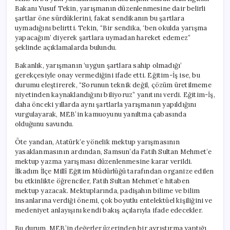
Bakanı Yusuf Tekin, yarışmanın düzenlenmesine dair belirli
şartlar öne sürdüklerini, fakat sendikanın bu şartlara
uymadığını belirtti. Tekin, “Bir sendika, ‘ben okulda yarışma
yapacağım’ diyerek şartlara uymadan hareket edemez”
şeklinde açıklamalarda bulundu.
Bakanlık, yarışmanın ‘uygun şartlara sahip olmadığı’
gerekçesiyle onay vermediğini ifade etti. Eğitim-İş ise, bu
durumu eleştirerek, “Sorunun teknik değil, çözüm üretilmeme
niyetinden kaynaklandığını biliyoruz” yanıtını verdi. Eğitim-İş,
daha önceki yıllarda aynı şartlarla yarışmanın yapıldığını
vurgulayarak, MEB’in kamuoyunu yanıltma çabasında
olduğunu savundu.
Öte yandan, Atatürk’e yönelik mektup yarışmasının
yasaklanmasının ardından, Samsun’da Fatih Sultan Mehmet’e
mektup yazma yarışması düzenlenmesine karar verildi.
İlkadım İlçe Millî Eğitim Müdürlüğü tarafından organize edilen
bu etkinlikte öğrenciler, Fatih Sultan Mehmet’e hitaben
mektup yazacak. Mektuplarında, padişahın bilime ve bilim
insanlarına verdiği önemi, çok boyutlu entelektüel kişiliğini ve
medeniyet anlayışını kendi bakış açılarıyla ifade edecekler.
Bu durum, MEB’in değerler üzerinden bir ayrıştırma yaptığı