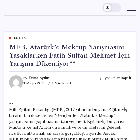
Skip
to
content
EĞITIM
MEB, Atatürk’e Mektup Yarışmasını
Yasaklarken Fatih Sultan Mehmet İçin
Yarışma Düzenliyor**
MEB,
By
Fatma Aydın
yorumlar kapalı
Atatürk’e
3 Mayıs 2026
1 Min Read
Mektup
Yarışmasını
Yasaklarken
**
Fatih
Milli Eğitim Bakanlığı (MEB), 2017 yılından bu yana Eğitim-İş
Sultan
Mehmet
tarafından düzenlenen “Gençlerden Atatürk’e Mektup”
İçin
yarışmasının yapılmasına izin vermedi. Eğitim-İş, bu yarışı,
Yarışma
Mustafa Kemal Atatürk’ü anmak ve onun ilkelerini gelecek
Düzenliyor**
nesillere aktarmak amacıyla gerçekleştiriyordu. Ancak,
için
MEB’in bu yılki yasaklama kararına ilişkin olarak Milli Eğitim