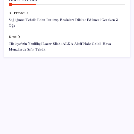
Previous
Sağlığınızı Tehdit Eden Isıtılmış Besinler: Dikkat Edilmesi Gereken 3
Öğe
Next
Türkiye’nin Yenilikçi Lazer Silahı ALKA Aktif Hale Geldi: Hava
Menzilinde Sıfır Tehdit
SON YAZILAR
AÖL 3. Dönem sınav sonuçları açıklandı mı? Açık