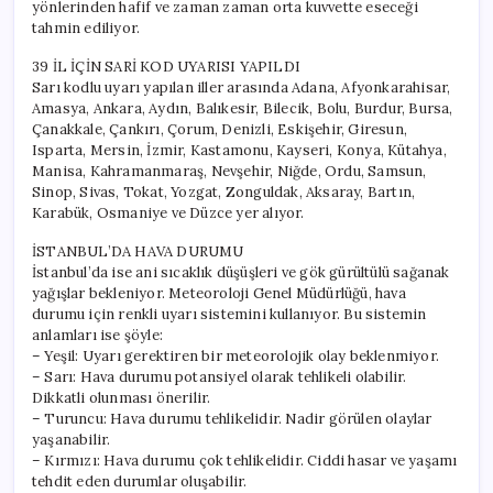
yönlerinden hafif ve zaman zaman orta kuvvette eseceği
tahmin ediliyor.
39 İL İÇİN SARİ KOD UYARISI YAPILDI
Sarı kodlu uyarı yapılan iller arasında Adana, Afyonkarahisar,
Amasya, Ankara, Aydın, Balıkesir, Bilecik, Bolu, Burdur, Bursa,
Çanakkale, Çankırı, Çorum, Denizli, Eskişehir, Giresun,
Isparta, Mersin, İzmir, Kastamonu, Kayseri, Konya, Kütahya,
Manisa, Kahramanmaraş, Nevşehir, Niğde, Ordu, Samsun,
Sinop, Sivas, Tokat, Yozgat, Zonguldak, Aksaray, Bartın,
Karabük, Osmaniye ve Düzce yer alıyor.
İSTANBUL’DA HAVA DURUMU
İstanbul’da ise ani sıcaklık düşüşleri ve gök gürültülü sağanak
yağışlar bekleniyor. Meteoroloji Genel Müdürlüğü, hava
durumu için renkli uyarı sistemini kullanıyor. Bu sistemin
anlamları ise şöyle:
– Yeşil: Uyarı gerektiren bir meteorolojik olay beklenmiyor.
– Sarı: Hava durumu potansiyel olarak tehlikeli olabilir.
Dikkatli olunması önerilir.
– Turuncu: Hava durumu tehlikelidir. Nadir görülen olaylar
yaşanabilir.
– Kırmızı: Hava durumu çok tehlikelidir. Ciddi hasar ve yaşamı
tehdit eden durumlar oluşabilir.