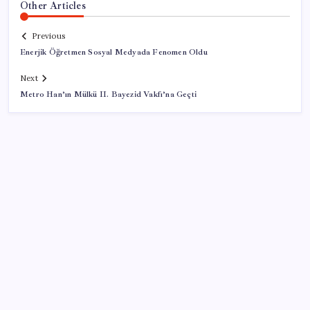
Other Articles
Previous
Enerjik Öğretmen Sosyal Medyada Fenomen Oldu
Next
Metro Han’ın Mülkü II. Bayezid Vakfı’na Geçti
SON YAZILAR
VakıfBank ikinci çeyrekte 16,7 milyar TL net kâr elde
etti