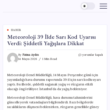
Skip
to
content
HABER
Meteoroloji 39 İlde Sarı Kod Uyarısı
Verdi: Şiddetli Yağışlara Dikkat
Meteoroloji
By
Fatma Aydın
yorumlar kapalı
39
14 Mayıs 2026
1 Min Read
İlde
Sarı
Kod
Meteoroloji Genel Müdürlüğü, 14 Mayıs Perşembe günü için
Uyarısı
yayımladığı hava durumu raporunda 39 il için sarı kodlu uyarı
Verdi:
Şiddetli
yaptı. Bu illerde, şiddetli sağanak yağış ve rüzgarın etkili
Yağışlara
olacağı öngörülüyor. İstanbul’da da yağış bekleniyor.
Dikkat
için
Meteoroloji Genel Müdürlüğü, hava durumu tahminlerini
güncelleyerek vatandaşları bilgilendirdi. Bazı bölgelerde
sıcaklıkların düşmesi beklenirken, rüzgarın genellikle güney