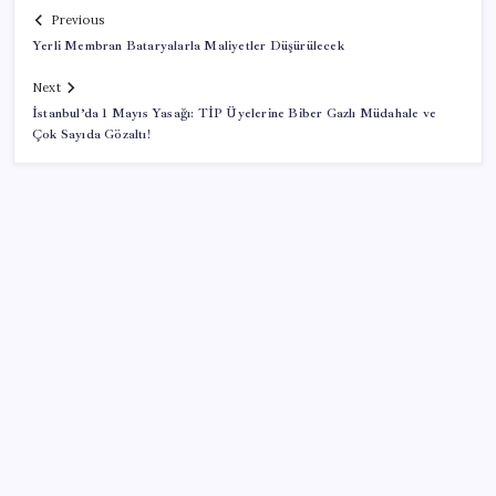
Previous
Yerli Membran Bataryalarla Maliyetler Düşürülecek
Next
İstanbul’da 1 Mayıs Yasağı: TİP Üyelerine Biber Gazlı Müdahale ve
Çok Sayıda Gözaltı!
SON YAZILAR
VakıfBank ikinci çeyrekte 16,7 milyar TL net kâr elde
etti
Tarihi borsa çöküşü: ‘Kaybedenler Kulübü’ siyasi parti