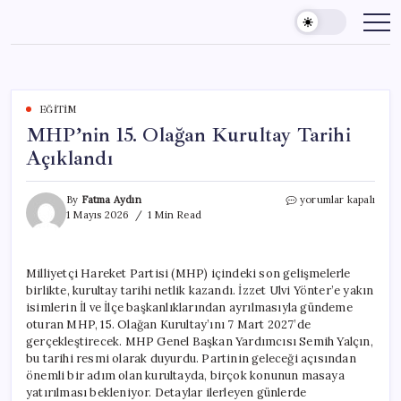
Skip
to
content
EĞITIM
MHP’nin 15. Olağan Kurultay Tarihi
Açıklandı
MHP’nin
By
Fatma Aydın
yorumlar kapalı
15.
1 Mayıs 2026
1 Min Read
Olağan
Kurultay
Tarihi
Milliyetçi Hareket Partisi (MHP) içindeki son gelişmelerle
Açıklandı
birlikte, kurultay tarihi netlik kazandı. İzzet Ulvi Yönter’e yakın
için
isimlerin İl ve İlçe başkanlıklarından ayrılmasıyla gündeme
oturan MHP, 15. Olağan Kurultay’ını 7 Mart 2027’de
gerçekleştirecek. MHP Genel Başkan Yardımcısı Semih Yalçın,
bu tarihi resmi olarak duyurdu. Partinin geleceği açısından
önemli bir adım olan kurultayda, birçok konunun masaya
yatırılması bekleniyor. Detaylar ilerleyen günlerde