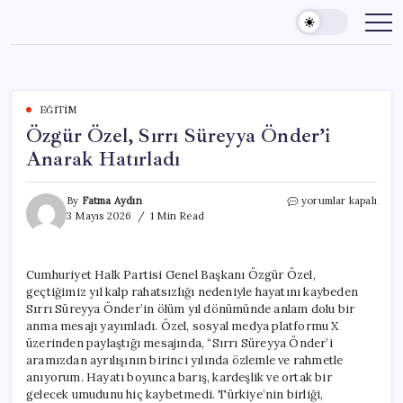
Skip
to
content
EĞITIM
Özgür Özel, Sırrı Süreyya Önder’i
Anarak Hatırladı
Özgür
By
Fatma Aydın
yorumlar kapalı
Özel,
3 Mayıs 2026
1 Min Read
Sırrı
Süreyya
Önder’i
Cumhuriyet Halk Partisi Genel Başkanı Özgür Özel,
Anarak
geçtiğimiz yıl kalp rahatsızlığı nedeniyle hayatını kaybeden
Hatırladı
için
Sırrı Süreyya Önder’in ölüm yıl dönümünde anlam dolu bir
anma mesajı yayımladı. Özel, sosyal medya platformu X
üzerinden paylaştığı mesajında, “Sırrı Süreyya Önder’i
aramızdan ayrılışının birinci yılında özlemle ve rahmetle
anıyorum. Hayatı boyunca barış, kardeşlik ve ortak bir
gelecek umudunu hiç kaybetmedi. Türkiye’nin birliği,