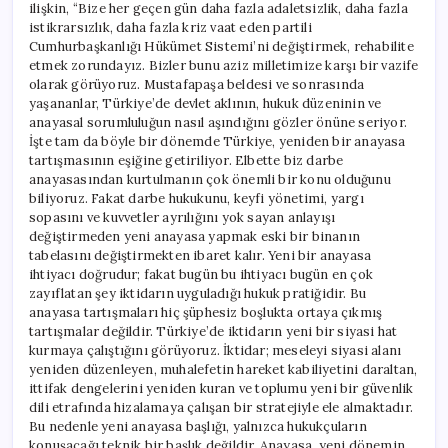
ilişkin, “Bize her geçen gün daha fazla adaletsizlik, daha fazla
istikrarsızlık, daha fazla kriz vaat eden partili
Cumhurbaşkanlığı Hükümet Sistemi’ni değiştirmek, rehabilite
etmek zorundayız. Bizler bunu aziz milletimize karşı bir vazife
olarak görüyoruz. Mustafapaşa beldesi ve sonrasında
yaşananlar, Türkiye’de devlet aklının, hukuk düzeninin ve
anayasal sorumluluğun nasıl aşındığını gözler önüne seriyor.
İşte tam da böyle bir dönemde Türkiye, yeniden bir anayasa
tartışmasının eşiğine getiriliyor. Elbette biz darbe
anayasasından kurtulmanın çok önemli bir konu olduğunu
biliyoruz. Fakat darbe hukukunu, keyfi yönetimi, yargı
sopasını ve kuvvetler ayrılığını yok sayan anlayışı
değiştirmeden yeni anayasa yapmak eski bir binanın
tabelasını değiştirmekten ibaret kalır. Yeni bir anayasa
ihtiyacı doğrudur; fakat bugün bu ihtiyacı bugün en çok
zayıflatan şey iktidarın uyguladığı hukuk pratiğidir. Bu
anayasa tartışmaları hiç şüphesiz boşlukta ortaya çıkmış
tartışmalar değildir. Türkiye’de iktidarın yeni bir siyasi hat
kurmaya çalıştığını görüyoruz. İktidar; meseleyi siyasi alanı
yeniden düzenleyen, muhalefetin hareket kabiliyetini daraltan,
ittifak dengelerini yeniden kuran ve toplumu yeni bir güvenlik
dili etrafında hizalamaya çalışan bir stratejiyle ele almaktadır.
Bu nedenle yeni anayasa başlığı, yalnızca hukukçuların
konuşacağı teknik bir başlık değildir. Anayasa, yeni dönemin