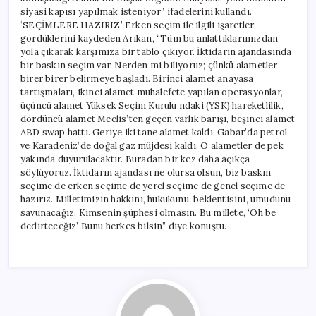
siyasi kapısı yapılmak isteniyor” ifadelerini kullandı.
‘SEÇİMLERE HAZIRIZ’ Erken seçim ile ilgili işaretler
gördüklerini kaydeden Arıkan, “Tüm bu anlattıklarımızdan
yola çıkarak karşımıza bir tablo çıkıyor. İktidarın ajandasında
bir baskın seçim var. Nerden mi biliyoruz; çünkü alametler
birer birer belirmeye başladı. Birinci alamet anayasa
tartışmaları, ikinci alamet muhalefete yapılan operasyonlar,
üçüncü alamet Yüksek Seçim Kurulu’ndaki (YSK) hareketlilik,
dördüncü alamet Meclis’ten geçen varlık barışı, beşinci alamet
ABD swap hattı. Geriye iki tane alamet kaldı. Gabar’da petrol
ve Karadeniz’de doğal gaz müjdesi kaldı. O alametler de pek
yakında duyurulacaktır. Buradan bir kez daha açıkça
söylüyoruz. İktidarın ajandası ne olursa olsun, biz baskın
seçime de erken seçime de yerel seçime de genel seçime de
hazırız. Milletimizin hakkını, hukukunu, beklentisini, umudunu
savunacağız. Kimsenin şüphesi olmasın. Bu millete, ‘Oh be
dedirteceğiz’ Bunu herkes bilsin” diye konuştu.