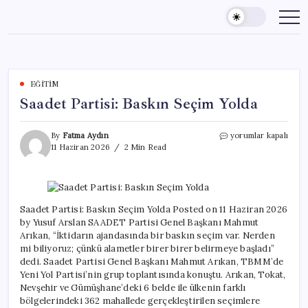
Skip
to
content
EĞITIM
Saadet Partisi: Baskın Seçim Yolda
Saadet
By
Fatma Aydın
yorumlar kapalı
Partisi:
11 Haziran 2026
2 Min Read
Baskın
Seçim
Yolda
için
Saadet Partisi: Baskın Seçim Yolda Posted on 11 Haziran 2026
by Yusuf Arslan SAADET Partisi Genel Başkanı Mahmut
Arıkan, “İktidarın ajandasında bir baskın seçim var. Nerden
mi biliyoruz; çünkü alametler birer birer belirmeye başladı”
dedi. Saadet Partisi Genel Başkanı Mahmut Arıkan, TBMM’de
Yeni Yol Partisi’nin grup toplantısında konuştu. Arıkan, Tokat,
Nevşehir ve Gümüşhane’deki 6 belde ile ülkenin farklı
bölgelerindeki 362 mahallede gerçekleştirilen seçimlere