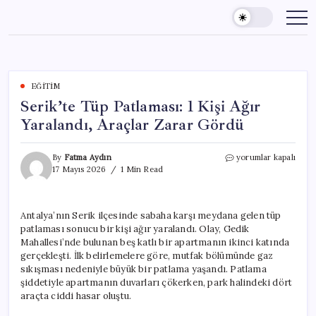
Skip
to
content
EĞITIM
Serik’te Tüp Patlaması: 1 Kişi Ağır
Yaralandı, Araçlar Zarar Gördü
Serik’te
By
Fatma Aydın
yorumlar kapalı
Tüp
17 Mayıs 2026
1 Min Read
Patlaması:
1
Kişi
Antalya’nın Serik ilçesinde sabaha karşı meydana gelen tüp
Ağır
patlaması sonucu bir kişi ağır yaralandı. Olay, Gedik
Yaralandı,
Araçlar
Mahallesi’nde bulunan beş katlı bir apartmanın ikinci katında
Zarar
gerçekleşti. İlk belirlemelere göre, mutfak bölümünde gaz
Gördü
sıkışması nedeniyle büyük bir patlama yaşandı. Patlama
için
şiddetiyle apartmanın duvarları çökerken, park halindeki dört
araçta ciddi hasar oluştu.