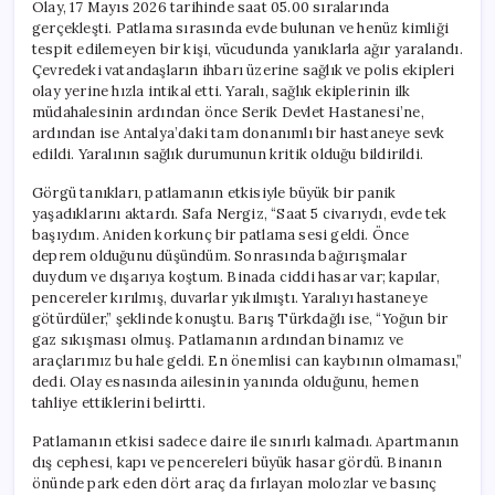
Olay, 17 Mayıs 2026 tarihinde saat 05.00 sıralarında
gerçekleşti. Patlama sırasında evde bulunan ve henüz kimliği
tespit edilemeyen bir kişi, vücudunda yanıklarla ağır yaralandı.
Çevredeki vatandaşların ihbarı üzerine sağlık ve polis ekipleri
olay yerine hızla intikal etti. Yaralı, sağlık ekiplerinin ilk
müdahalesinin ardından önce Serik Devlet Hastanesi’ne,
ardından ise Antalya’daki tam donanımlı bir hastaneye sevk
edildi. Yaralının sağlık durumunun kritik olduğu bildirildi.
Görgü tanıkları, patlamanın etkisiyle büyük bir panik
yaşadıklarını aktardı. Safa Nergiz, “Saat 5 civarıydı, evde tek
başıydım. Aniden korkunç bir patlama sesi geldi. Önce
deprem olduğunu düşündüm. Sonrasında bağırışmalar
duydum ve dışarıya koştum. Binada ciddi hasar var; kapılar,
pencereler kırılmış, duvarlar yıkılmıştı. Yaralıyı hastaneye
götürdüler,” şeklinde konuştu. Barış Türkdağlı ise, “Yoğun bir
gaz sıkışması olmuş. Patlamanın ardından binamız ve
araçlarımız bu hale geldi. En önemlisi can kaybının olmaması,”
dedi. Olay esnasında ailesinin yanında olduğunu, hemen
tahliye ettiklerini belirtti.
Patlamanın etkisi sadece daire ile sınırlı kalmadı. Apartmanın
dış cephesi, kapı ve pencereleri büyük hasar gördü. Binanın
önünde park eden dört araç da fırlayan molozlar ve basınç