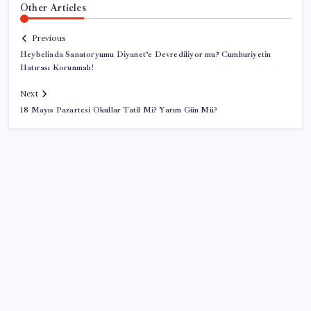
Other Articles
Previous
Heybeliada Sanatoryumu Diyanet’e Devrediliyor mu? Cumhuriyetin
Hatırası Korunmalı!
Next
18 Mayıs Pazartesi Okullar Tatil Mi? Yarım Gün Mü?
SON YAZILAR
AÖL 3. Dönem sınav sonuçları açıklandı mı? Açık
Öğretim Lisesi sınav sonuçları nasıl ve nereden