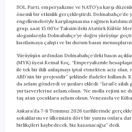
SOL Parti, emperyalizme ve NATO’ya karşı düzenled
önemli bir etkinlik gerçekleştirdi. Dolmabahçe’de 
engellemeleriyle karşılaşmasına rağmen katılımcılar
grup, saat 15.00’te Taksim’deki Atatürk Kültür M
sloganlarıyla Dolmabahçe’ye doğru yürüyüşe geçti. 
kısıtlamaya çalıştı ve bu durum basın mensupları
Yürüyüşün ardından Dolmabahçe’deki basın açıkl
(MYK) üyesi Kemal Koç, “Emperyalizmle hesaplaşman
ile tek bir ikili anlaşmayı iptal etmekten aciz olan
ABD’nin bir projesidir” şeklinde ifadeler kullandı
da selam gönderdi ve şunları ekledi: “İsrail’e sila
yurtseverlerine selam olsun. ‘Ne molla rejimi ne de
taş atan çocuklara selam olsun. Venezuela ve Küba 
Ankara’da 7-8 Temmuz 2026 tarihlerinde gerçekleş
sokaklarını ve ülkemizin dört bir yanını onlara d
birlikçileri kaybedecek, biz kazanacağız” dedi.