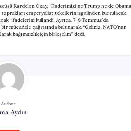
 Sözcüsü Kardelen Özay, “Kaderimizi ne Trump ne de Obam
ke toprakları emperyalist tekellerin işgalinden kurtulacak.
ak” ifadelerini kullandı. Ayrıca, 7-8 Temmuz’da
ı bir mücadele çağrısında bulunarak, “Geliniz, NATO’nun
larak bağımsızlık için birleşelim” dedi.
Author
tma Aydın