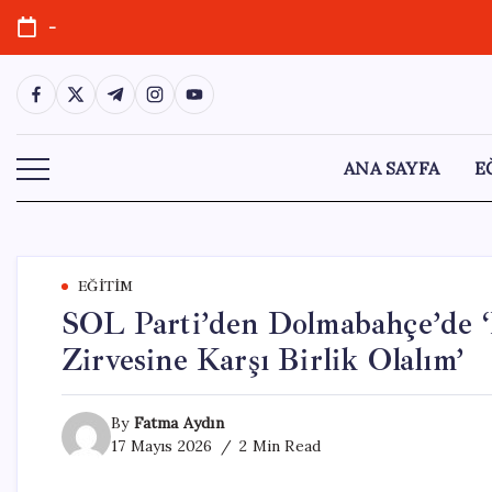
Skip
-
to
content
https://www.facebook.com/
https://twitter.com/
https://t.me/
https://www.instagram.com/
https://youtube.com/
ANA SAYFA
E
EĞITIM
SOL Parti’den Dolmabahçe’de 
Zirvesine Karşı Birlik Olalım’
By
Fatma Aydın
17 Mayıs 2026
2 Min Read