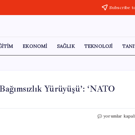
Subscribe t
ĞİTİM
EKONOMİ
SAĞLIK
TEKNOLOJİ
TANI
‘Bağımsızlık Yürüyüşü’: ‘NATO
SOL
yorumlar kapal
Parti’den
Dolmabahçe’de
‘Bağımsızlık