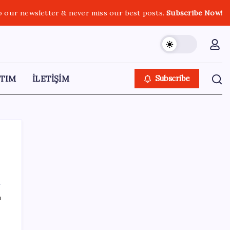
o our newsletter & never miss our best posts.
Subscribe Now!
TIM
İLETİŞİM
Subscribe
SON YAZILAR
ı
VakıfBank ikinci çeyrekte 16,7 milyar TL net
kâr elde etti