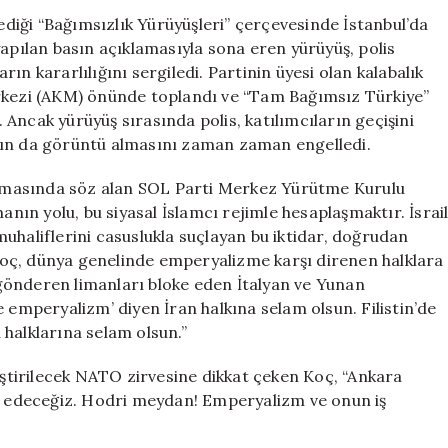
Yürüyüşü’:
iği “Bağımsızlık Yürüyüşleri” çerçevesinde İstanbul’da
‘NATO
yapılan basın açıklamasıyla sona eren yürüyüş, polis
Zirvesine
ın kararlılığını sergiledi. Partinin üyesi olan kalabalık
Karşı
erkezi (AKM) önünde toplandı ve “Tam Bağımsız Türkiye”
Birlik
Ancak yürüyüş sırasında polis, katılımcıların geçişini
Olalım’
nın da görüntü almasını zaman zaman engelledi.
için
amasında söz alan SOL Parti Merkez Yürütme Kurulu
ın yolu, bu siyasal İslamcı rejimle hesaplaşmaktır. İsrai
, muhaliflerini casuslukla suçlayan bu iktidar, doğrudan
. Koç, dünya genelinde emperyalizme karşı direnen halklara
h gönderen limanları bloke eden İtalyan ve Yunan
 emperyalizm’ diyen İran halkına selam olsun. Filistin’de
halklarına selam olsun.”
tirilecek NATO zirvesine dikkat çeken Koç, “Ankara
ar edeceğiz. Hodri meydan! Emperyalizm ve onun iş