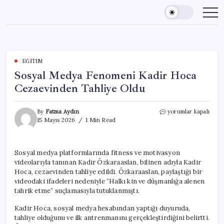
Skip
to
content
EĞITIM
Sosyal Medya Fenomeni Kadir Hoca
Cezaevinden Tahliye Oldu
Sosyal
By
Fatma Aydın
yorumlar kapalı
Medya
15 Mayıs 2026
1 Min Read
Fenomeni
Kadir
Hoca
Sosyal medya platformlarında fitness ve motivasyon
Cezaevinden
videolarıyla tanınan Kadir Özkaraaslan, bilinen adıyla Kadir
Tahliye
Oldu
Hoca, cezaevinden tahliye edildi. Özkaraaslan, paylaştığı bir
için
videodaki ifadeleri nedeniyle “Halkı kin ve düşmanlığa alenen
tahrik etme” suçlamasıyla tutuklanmıştı.
Kadir Hoca, sosyal medya hesabından yaptığı duyuruda,
tahliye olduğunu ve ilk antrenmanını gerçekleştirdiğini belirtti.