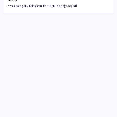
Sivas Kangalı, Dünyanın En Güçlü Köpeği Seçildi
SON YAZILAR
PS5 Pro için PSSR 2.0 Güncellemesi Yolda: Tüm
Oyunlara Geliyor
Togg Servis Noktası Sayısını Türkiye Genelinde 58’e
Çıkardı
Köprülere talip olan Fransız şirket komşunun
elektriğini döşüyor
TL mevduat faizi Mart’tan bu yana en düşük seviyede