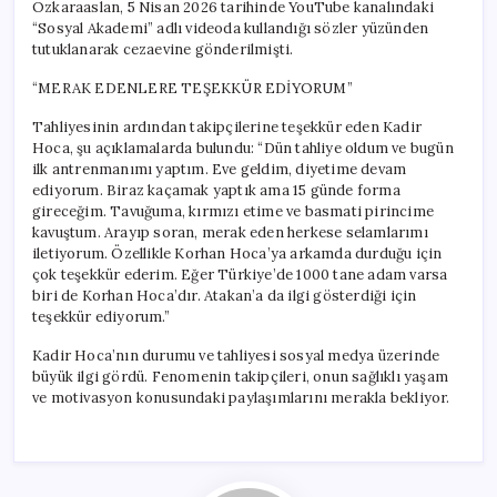
Özkaraaslan, 5 Nisan 2026 tarihinde YouTube kanalındaki
“Sosyal Akademi” adlı videoda kullandığı sözler yüzünden
tutuklanarak cezaevine gönderilmişti.
“MERAK EDENLERE TEŞEKKÜR EDİYORUM”
Tahliyesinin ardından takipçilerine teşekkür eden Kadir
Hoca, şu açıklamalarda bulundu: “Dün tahliye oldum ve bugün
ilk antrenmanımı yaptım. Eve geldim, diyetime devam
ediyorum. Biraz kaçamak yaptık ama 15 günde forma
gireceğim. Tavuğuma, kırmızı etime ve basmati pirincime
kavuştum. Arayıp soran, merak eden herkese selamlarımı
iletiyorum. Özellikle Korhan Hoca’ya arkamda durduğu için
çok teşekkür ederim. Eğer Türkiye’de 1000 tane adam varsa
biri de Korhan Hoca’dır. Atakan’a da ilgi gösterdiği için
teşekkür ediyorum.”
Kadir Hoca’nın durumu ve tahliyesi sosyal medya üzerinde
büyük ilgi gördü. Fenomenin takipçileri, onun sağlıklı yaşam
ve motivasyon konusundaki paylaşımlarını merakla bekliyor.