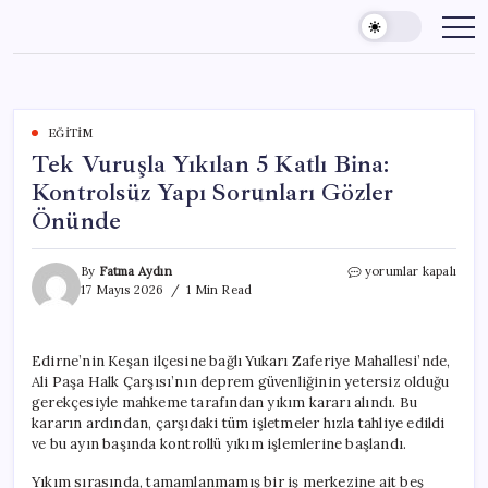
Skip
to
content
EĞITIM
Tek Vuruşla Yıkılan 5 Katlı Bina:
Kontrolsüz Yapı Sorunları Gözler
Önünde
Tek
By
Fatma Aydın
yorumlar kapalı
Vuruşla
17 Mayıs 2026
1 Min Read
Yıkılan
5
Katlı
Edirne’nin Keşan ilçesine bağlı Yukarı Zaferiye Mahallesi’nde,
Bina:
Ali Paşa Halk Çarşısı’nın deprem güvenliğinin yetersiz olduğu
Kontrolsüz
Yapı
gerekçesiyle mahkeme tarafından yıkım kararı alındı. Bu
Sorunları
kararın ardından, çarşıdaki tüm işletmeler hızla tahliye edildi
Gözler
ve bu ayın başında kontrollü yıkım işlemlerine başlandı.
Önünde
için
Yıkım sırasında, tamamlanmamış bir iş merkezine ait beş