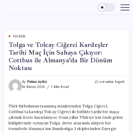
Skip
to
content
HABER
Tolga ve Tolcay Ciğerci Kardeşler
Tarihi Maç İçin Sahaya Çıkıyor:
Cottbus ile Almanya’da Bir Dönüm
Noktası
Tolga
By
Fatma Aydın
yorumlar kapalı
ve
16 Mayıs 2026
1 Min Read
Tolcay
Ciğerci
Kardeşler
Türk futbolunun tanınmış isimlerinden Tolga Ciğerci,
Tarihi
Cottbus’ta kardeşi Tolcay Ciğerci ile birlikte tarihi bir maça
Maç
İçin
çıkmak üzere hazırlanıyor. Uzun yıllar Türkiye’nin önde gelen
Sahaya
kulüplerinde oynayan Tolga, devre arasında sürpriz bir
Çıkıyor:
transferle Almanya’nın Bundesliga 3 ekiplerinden Energie
Cottbus