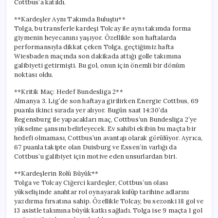
Cottbus’a katıldı.
ile
Almanya’da
**Kardeşler Aynı Takımda Buluştu**
Bir
Tolga, bu transferle kardeşi Tolcay ile aynı takımda forma
Dönüm
giymenin heyecanını yaşıyor. Özellikle son haftalarda
Noktası
performansıyla dikkat çeken Tolga, geçtiğimiz hafta
için
Wiesbaden maçında son dakikada attığı golle takımına
galibiyeti getirmişti. Bu gol, onun için önemli bir dönüm
noktası oldu.
**Kritik Maç: Hedef Bundesliga 2**
Almanya 3. Lig’de son haftaya girilirken Energie Cottbus, 69
puanla ikinci sırada yer alıyor. Bugün saat 14:30’da
Regensburg ile yapacakları maç, Cottbus’un Bundesliga 2’ye
yükselme şansını belirleyecek. Ev sahibi ekibin bu maçta bir
hedefi olmaması, Cottbus’un avantajı olarak görülüyor. Ayrıca,
67 puanla takipte olan Duisburg ve Essen’in varlığı da
Cottbus’u galibiyet için motive eden unsurlardan biri.
**Kardeşlerin Rolü Büyük**
Tolga ve Tolcay Ciğerci kardeşler, Cottbus’un olası
yükselişinde anahtar rol oynayarak kulüp tarihine adlarını
yazdırma fırsatına sahip. Özellikle Tolcay, bu sezonki 18 gol ve
13 asistle takımına büyük katkı sağladı. Tolga ise 9 maçta 1 gol