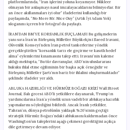
platformlarında, “İran işlerini yoluna koyamıyor. Nükleer
olmayan bir anlaşmayı nasıl imzalayacaklarını bilmiyorlar. Bir
an önce akıllanmaları iyi olur” ifadelerini kullandığı bir
paylaşımda, “No More Mr. Nice Guy” (Artık İyi Adam Yok)
sloganını içeren bir fotoğraf da paylaştı.
İRAN’DAN BM’YE KORSANLIK SUÇLAMASI Bu gelişmelerin
yanı sıra İran’ın Birleşmiş Milletler Büyükelçisi Saeed Iravani,
Güvenlik Konseyi’nden İran petrol tankerlerine yönelik
gerçekleştirilen “korsanlık tarzı ele geçirme ve kasıtlı hedef
alma” eylemlerini kınamasını talep etti. Iravani’nin kaleme
aldığı mektupta, “Bu tür davranışlar, ABD’nin uluslararası
hukuku ihlal etme eğiliminin bir başka açık örneğidir ve
Birleşmiş Milletler Şartı’nın bariz bir ihlalini oluşturmaktadır”
şeklinde ifadeler yer aldı.
ABLUKA HAZIRLIĞI VE HÜRMÜZ BOĞAZI KRİZİ Wall Street
Journal, Salı gecesi ABD’li yetkililere dayanarak, Trump’ın
yardımcılarına İran’a yönelik uzun vadeli bir ablukaya hazırlık
yapmalarını söylediğini bildirdi. Ancak İranlı yetkililer,
Tahran’ın, dünya petrolünün yaklaşık %20’sinin geçtiği
stratejik Hürmüz Boğazı’ndaki ablukasını kaldırmadan önce
Washington’un taleplerini aşağı çekmesi gerektiğini açıkça
dile getirmeye devam ediyor.