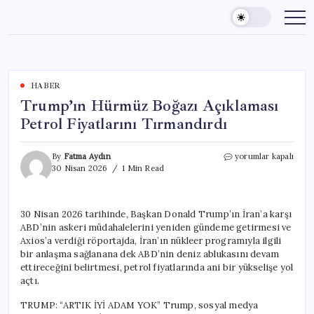
Skip
to
content
HABER
Trump’ın Hürmüz Boğazı Açıklaması
Petrol Fiyatlarını Tırmandırdı
Trump’ın
By
Fatma Aydın
yorumlar kapalı
Hürmüz
30 Nisan 2026
1 Min Read
Boğazı
Açıklaması
Petrol
30 Nisan 2026 tarihinde, Başkan Donald Trump’ın İran’a karşı
Fiyatlarını
ABD’nin askeri müdahalelerini yeniden gündeme getirmesi ve
Tırmandırdı
için
Axios’a verdiği röportajda, İran’ın nükleer programıyla ilgili
bir anlaşma sağlanana dek ABD’nin deniz ablukasını devam
ettireceğini belirtmesi, petrol fiyatlarında ani bir yükselişe yol
açtı.
TRUMP: “ARTIK İYİ ADAM YOK” Trump, sosyal medya