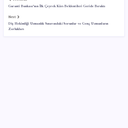
Garanti Bankası’nın İlk Çeyrek Kârı Beklentileri Geride Bıraktı
Next
Diş Hekimliği Uzmanlık Sınavındaki Sorunlar ve Genç Uzmanların
Zorlukları
SON YAZILAR
Tarihi borsa çöküşü: ‘Kaybedenler Kulübü’ siyasi parti
kuruyor!
ABD tarım dışı istihdam verisinde negatif sürpriz