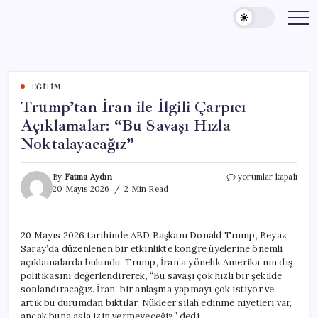
Skip
to
content
EĞITIM
Trump’tan İran ile İlgili Çarpıcı
Açıklamalar: “Bu Savaşı Hızla
Noktalayacağız”
Trump’tan
By
Fatma Aydın
yorumlar kapalı
İran
20 Mayıs 2026
2 Min Read
ile
İlgili
Çarpıcı
20 Mayıs 2026 tarihinde ABD Başkanı Donald Trump, Beyaz
Açıklamalar:
Saray’da düzenlenen bir etkinlikte kongre üyelerine önemli
“Bu
Savaşı
açıklamalarda bulundu. Trump, İran’a yönelik Amerika’nın dış
Hızla
politikasını değerlendirerek, “Bu savaşı çok hızlı bir şekilde
Noktalayacağız”
sonlandıracağız. İran, bir anlaşma yapmayı çok istiyor ve
için
artık bu durumdan bıktılar. Nükleer silah edinme niyetleri var,
ancak buna asla izin vermeyeceğiz” dedi.