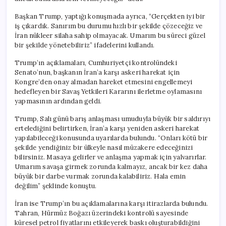
Başkan Trump, yaptığı konuşmada ayrıca, “Gerçekten iyi bir
iş çıkardık. Sanırım bu durumu hızlı bir şekilde çözeceğiz ve
İran nükleer silaha sahip olmayacak. Umarım bu süreci güzel
bir şekilde yönetebiliriz” ifadelerini kullandı.
Trump’ın açıklamaları, Cumhuriyetçi kontrolündeki
Senato’nun, başkanın İran’a karşı askeri harekat için
Kongre’den onay almadan hareket etmesini engellemeyi
hedefleyen bir Savaş Yetkileri Kararını ilerletme oylamasını
yapmasının ardından geldi.
Trump, Salı günü barış anlaşması umuduyla büyük bir saldırıyı
ertelediğini belirtirken, İran’a karşı yeniden askeri harekat
yapılabileceği konusunda uyarılarda bulundu. “Onları kötü bir
şekilde yendiğiniz bir ülkeyle nasıl müzakere edeceğinizi
bilirsiniz. Masaya gelirler ve anlaşma yapmak için yalvarırlar.
Umarım savaşa girmek zorunda kalmayız, ancak bir kez daha
büyük bir darbe vurmak zorunda kalabiliriz. Hala emin
değilim” şeklinde konuştu.
İran ise Trump’ın bu açıklamalarına karşı itirazlarda bulundu.
Tahran, Hürmüz Boğazı üzerindeki kontrolü sayesinde
küresel petrol fiyatlarını etkileyerek baskı oluşturabildiğini