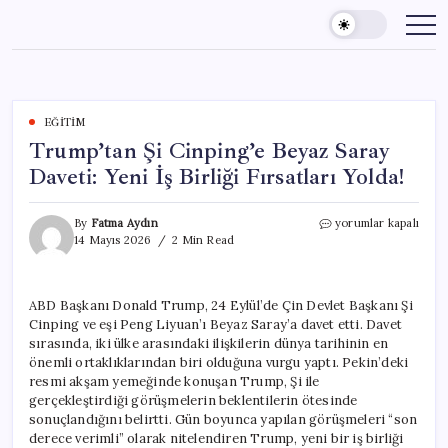
Skip
to
content
EĞITIM
Trump’tan Şi Cinping’e Beyaz Saray
Daveti: Yeni İş Birliği Fırsatları Yolda!
Trump’tan
By
Fatma Aydın
yorumlar kapalı
Şi
14 Mayıs 2026
2 Min Read
Cinping’e
Beyaz
Saray
ABD Başkanı Donald Trump, 24 Eylül’de Çin Devlet Başkanı Şi
Daveti:
Cinping ve eşi Peng Liyuan’ı Beyaz Saray’a davet etti. Davet
Yeni
İş
sırasında, iki ülke arasındaki ilişkilerin dünya tarihinin en
Birliği
önemli ortaklıklarından biri olduğuna vurgu yaptı. Pekin’deki
Fırsatları
resmi akşam yemeğinde konuşan Trump, Şi ile
Yolda!
gerçekleştirdiği görüşmelerin beklentilerin ötesinde
için
sonuçlandığını belirtti. Gün boyunca yapılan görüşmeleri “son
derece verimli” olarak nitelendiren Trump, yeni bir iş birliği