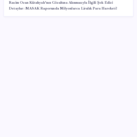
Rasim Ozan Kütahyalı’nın Gözaltına Alınmasıyla İlgili Şok Edici
Detaylar: MASAK Raporunda Milyonlarca Liralık Para Hareketi!
SON YAZILAR
AÖL 3. Dönem sınav sonuçları açıklandı mı? Açık
Öğretim Lisesi sınav sonuçları nasıl ve nereden
öğrenilir?
AKP’den kapalı grup toplantısı… Abdullah Güler
duyurdu: Çerçeve yasa bugün kesin olarak Meclis’e
sunulacak
Özel Yetenek Sınavı (ÖZYES) sınavı ne zaman? 2026