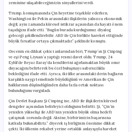
zeminine ulaşabileceğimizin sinyallerini verdi.
Trump, konuşmasında Çin heyetine teşekkür ederken,
Washington ile Pekin arasındaki ilişkilerin yalnızca ekonomik
değil, aynı zamanda küresel istikrar açısından da hayati önem
taşıdığını ifade etti. “Bugün burada kurduğumuz diyalog
geleceği şekillendirebilir. ABD ile Çin birlikte hareket ettiğinde
büyük fırsatlar ortaya çıkmaktadır.” şeklinde konuştu.
Gecenin en dikkat çekici anlarından biri, Trump’ın Şi Cinping
ve eşi Peng Liyuan’a yaptığı resmi davet oldu. Trump, 24
Eylül’de Beyaz Saray’da kendilerini ağırlamaktan büyük onur
duyacağını belirterek bu özel buluşmayı sabırsızlıkla
beklediğini ifade etti. Ayrıca, iki ülke arasındaki derin bağların
karşılıklı saygı temelinde büyüdüğünü ve Amerikan ile Çin
halklarının düşündüğünden daha fazla ortak noktası
bulunduğunu vurguladı.
Çin Devlet Başkanı Şi Cinping ise, ABD ile ilişkilerin küresel
dengeler açısından belirleyici olduğunu belirtti. Şi, “Çin’in
yeniden yükselişi ile ABD’nin yeniden büyük olma hedefi
çatışmak zorunda değil. Aksine, birbirimizin başarısına
katkıda bulunabiliriz.” diyerek iş birliğinin önemine dikkat
çekti. İki ülkenin rekabet yerine ortaklık anlayışıyla hareket