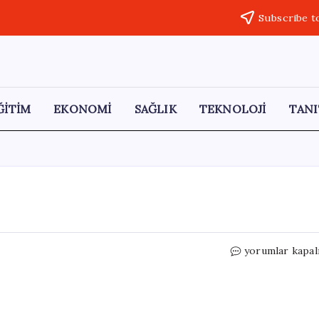
Subscribe t
ĞİTİM
EKONOMİ
SAĞLIK
TEKNOLOJİ
TANI
Truva
yorumlar kapal
şahlanıyor
için