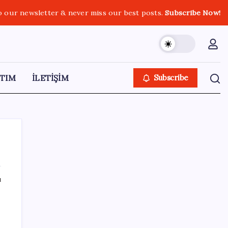
o our newsletter & never miss our best posts.
Subscribe Now!
TIM
İLETİŞİM
Subscribe
ı
SON YAZILAR
AÖL 3. Dönem sınav sonuçları açıklandı
mı? Açık Öğretim Lisesi sınav sonuçları