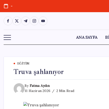
Skip
-
to
content
https://www.facebook.com/
https://twitter.com/
https://t.me/
https://www.instagram.com/
https://youtube.com/
ANA SAYFA
E
EĞITIM
Truva şahlanıyor
By
Fatma Aydın
11 Haziran 2026
2 Min Read