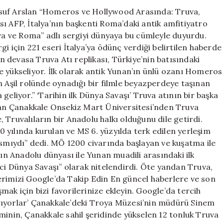
usuf Arslan “Homeros ve Hollywood Arasında: Truva,
ı AFP, İtalya’nın başkenti Roma’daki antik amfitiyatro
 ve Roma” adlı sergiyi dünyaya bu cümleyle duyurdu.
i için 221 eseri İtalya’ya ödünç verdiği belirtilen haberde
an devasa Truva Atı replikası, Türkiye’nin batısındaki
 yükseliyor. İlk olarak antik Yunan’ın ünlü ozanı Homeros
n Aşil rolünde oynadığı bir filmle beyazperdeye taşınan
geliyor.” ‘Tarihin ilk Dünya Savaşı’ Truva atının bir başka
uşan Çanakkale Onsekiz Mart Üniversitesi’nden Truva
Truvalıların bir Anadolu halkı olduğunu dile getirdi.
yılında kurulan ve MS 6. yüzyılda terk edilen yerleşim
ısmıydı” dedi. MÖ 1200 civarında başlayan ve kuşatma ile
nın Anadolu dünyası ile Yunan muadili arasındaki ilk
nci Dünya Savaşı” olarak nitelendirdi. Öte yandan Truva,
erimizi Google’da Takip Edin En güncel haberlere ve son
ak için bizi favorilerinize ekleyin. Google’da tercih
i arıyorlar’ Çanakkale’deki Troya Müzesi’nin müdürü Sinem
minin, Çanakkale sahil şeridinde yükselen 12 tonluk Truva