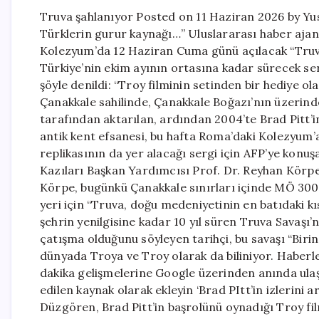
Truva şahlanıyor Posted on 11 Haziran 2026 by Y
Türklerin gurur kaynağı…” Uluslararası haber ajans
Kolezyum’da 12 Haziran Cuma günü açılacak “Truva
Türkiye’nin ekim ayının ortasına kadar sürecek serg
şöyle denildi: “Troy filminin setinden bir hediye ol
Çanakkale sahilinde, Çanakkale Boğazı’nın üzerinde
tarafından aktarılan, ardından 2004’te Brad Pitt’i
antik kent efsanesi, bu hafta Roma’daki Kolezyum’a 
replikasının da yer alacağı sergi için AFP’ye kon
Kazıları Başkan Yardımcısı Prof. Dr. Reyhan Körpe, 
Körpe, bugünkü Çanakkale sınırları içinde MÖ 3000 
yeri için “Truva, doğu medeniyetinin en batıdaki k
şehrin yenilgisine kadar 10 yıl süren Truva Savaşı’
çatışma olduğunu söyleyen tarihçi, bu savaşı “Biri
dünyada Troya ve Troy olarak da biliniyor. Haberl
dakika gelişmelerine Google üzerinden anında ulaşm
edilen kaynak olarak ekleyin ‘Brad PItt’in izlerin
Düzgören, Brad Pitt’in başrolünü oynadığı Troy fil