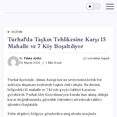
Skip
to
content
EĞITIM
Turhal’da Taşkın Tehlikesine Karşı 15
Mahalle ve 7 Köy Boşaltılıyor
Turhal’da
By
Fatma Aydın
yorumlar kapalı
Taşkın
20 Mayıs 2026
1 Min Read
Tehlikesine
Karşı
15
Turhal ilçesinde, Almus Barajı’nın su seviyesinin kritik bir
Mahalle
noktaya ulaşması nedeniyle taşkın riski oluştu. Bu durum,
ve
7
bölgedeki 15 mahalle ve 7 köyde geçici tahliye kararını
Köy
gerektirdi. Turhal Afet Koordinasyon Kurulu’nun almış olduğu
Boşaltılıyor
karar doğrultusunda, güvenlik önlemleri artırılarak tahliye
için
işlemleri başlatıldı.
Polis ekipleri, bölgeye gönderilen megafonlu araçlarla