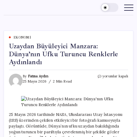
Skip
to
content
EKONOMI
Uzaydan Büyüleyici Manzara:
Dünya’nın Ufku Turuncu Renklerle
Aydınlandı
Uzaydan
By
Fatma Aydın
yorumlar kapalı
Büyüleyici
25 Mayıs 2026
2 Min Read
Manzara:
Dünya’nın
Ufku
Turuncu
Renklerle
Aydınlandı
25 Mayıs 2026 tarihinde NASA, Uluslararası Uzay İstasyonu
için
(ISS) üzerinden çekilen etkileyici bir fotoğrafı kamuoyuyla
paylaştı. Görüntüde, Dünya’nın ufku uzaydan bakıldığında
yoğun turuncu bir parıltıyla çevrelenmiş bir şekilde gözler