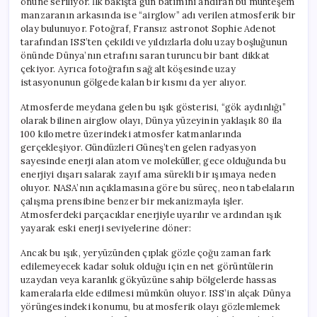
önüne seriliyor. İlk bakışta gün batımını andıran bu muhteşem
manzaranın arkasında ise “airglow” adı verilen atmosferik bir
olay bulunuyor. Fotoğraf, Fransız astronot Sophie Adenot
tarafından ISS’ten çekildi ve yıldızlarla dolu uzay boşluğunun
önünde Dünya’nın etrafını saran turuncu bir bant dikkat
çekiyor. Ayrıca fotoğrafın sağ alt köşesinde uzay
istasyonunun gölgede kalan bir kısmı da yer alıyor.
Atmosferde meydana gelen bu ışık gösterisi, “gök aydınlığı”
olarak bilinen airglow olayı, Dünya yüzeyinin yaklaşık 80 ila
100 kilometre üzerindeki atmosfer katmanlarında
gerçekleşiyor. Gündüzleri Güneş’ten gelen radyasyon
sayesinde enerji alan atom ve moleküller, gece olduğunda bu
enerjiyi dışarı salarak zayıf ama sürekli bir ışımaya neden
oluyor. NASA’nın açıklamasına göre bu süreç, neon tabelaların
çalışma prensibine benzer bir mekanizmayla işler.
Atmosferdeki parçacıklar enerjiyle uyarılır ve ardından ışık
yayarak eski enerji seviyelerine döner:
Ancak bu ışık, yeryüzünden çıplak gözle çoğu zaman fark
edilemeyecek kadar soluk olduğu için en net görüntülerin
uzaydan veya karanlık gökyüzüne sahip bölgelerde hassas
kameralarla elde edilmesi mümkün oluyor. ISS’in alçak Dünya
yörüngesindeki konumu, bu atmosferik olayı gözlemlemek