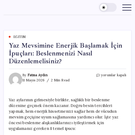
Skip
to
content
EĞITIM
Yaz Mevsimine Enerjik Başlamak İçin
İpuçları: Beslenmenizi Nasıl
Düzenlemelisiniz?
Yaz
By
Fatma Aydın
yorumlar kapalı
Mevsimine
11 Mayıs 2026
2 Min Read
Enerjik
Başlamak
İçin
Yaz aylarının gelmesiyle birlikte, sağlıklı bir beslenme
İpuçları:
düzenine geçmek önem kazanır. Doğru besin tercihleri
Beslenmenizi
Nasıl
yapmak, hem enerjik hissetmenizi sağlar hem de vücudun
Düzenlemelisiniz?
mevsim geçişine uyum sağlamasına yardımcı olur. İşte yaz
için
öncesi beslenme alışkanlıklarınızı iyileştirmek için
uygulamanız gereken 8 temel ipucu: