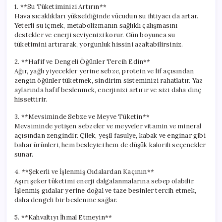
1. **Su Tüketiminizi Artırın**
Hava sıcaklıkları yükseldiğinde vücudun su ihtiyacı da artar.
Yeterli su içmek, metabolizmanın sağlıklı çalışmasını
destekler ve enerji seviyenizi korur. Gün boyunca su
tüketimini artırarak, yorgunluk hissini azaltabilirsiniz.
2. **Hafif ve Dengeli Öğünler Tercih Edin**
Ağır, yağlı yiyecekler yerine sebze, protein ve lif açısından
zengin öğünler tüketmek, sindirim sisteminizi rahatlatır. Yaz
aylarında hafif beslenmek, enerjinizi artırır ve sizi daha dinç
hissettirir.
3. **Mevsiminde Sebze ve Meyve Tüketin**
Mevsiminde yetişen sebzeler ve meyveler vitamin ve mineral
açısından zengindir. Çilek, yeşil fasulye, kabak ve enginar gibi
bahar ürünleri, hem besleyici hem de düşük kalorili seçenekler
sunar.
4. **Şekerli ve İşlenmiş Gıdalardan Kaçının**
Aşırı şeker tüketimi enerji dalgalanmalarına sebep olabilir.
İşlenmiş gıdalar yerine doğal ve taze besinler tercih etmek,
daha dengeli bir beslenme sağlar.
5. **Kahvaltıyı İhmal Etmeyin**