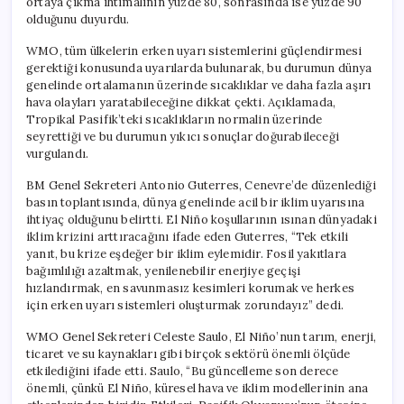
ortaya çıkma ihtimalinin yüzde 80, sonrasında ise yüzde 90
olduğunu duyurdu.
WMO, tüm ülkelerin erken uyarı sistemlerini güçlendirmesi
gerektiği konusunda uyarılarda bulunarak, bu durumun dünya
genelinde ortalamanın üzerinde sıcaklıklar ve daha fazla aşırı
hava olayları yaratabileceğine dikkat çekti. Açıklamada,
Tropikal Pasifik’teki sıcaklıkların normalin üzerinde
seyrettiği ve bu durumun yıkıcı sonuçlar doğurabileceği
vurgulandı.
BM Genel Sekreteri Antonio Guterres, Cenevre’de düzenlediği
basın toplantısında, dünya genelinde acil bir iklim uyarısına
ihtiyaç olduğunu belirtti. El Niño koşullarının ısınan dünyadaki
iklim krizini arttıracağını ifade eden Guterres, “Tek etkili
yanıt, bu krize eşdeğer bir iklim eylemidir. Fosil yakıtlara
bağımlılığı azaltmak, yenilenebilir enerjiye geçişi
hızlandırmak, en savunmasız kesimleri korumak ve herkes
için erken uyarı sistemleri oluşturmak zorundayız” dedi.
WMO Genel Sekreteri Celeste Saulo, El Niño’nun tarım, enerji,
ticaret ve su kaynakları gibi birçok sektörü önemli ölçüde
etkilediğini ifade etti. Saulo, “Bu güncelleme son derece
önemli, çünkü El Niño, küresel hava ve iklim modellerinin ana