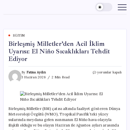
Skip
to
content
EĞITIM
Birleşmiş Milletler’den Acil İklim
Uyarısı: El Niño Sıcaklıkları Tehdit
Ediyor
Birleşmiş
By
Fatma Aydın
yorumlar kapalı
Milletler’den
3 Haziran 2026
2 Min Read
Acil
İklim
Uyarısı:
El
Niño
Sıcaklıkları
Birleşmiş Milletler (BM) çatısı altında faaliyet gösteren Dünya
Tehdit
Meteoroloji Örgütü (WMO), Tropikal Pasifik’teki yüzey
Ediyor
sularında meydana gelen ısınmanın El Niño hava olayıyla
için
ilişkili olduğu ve bu olayın Haziran ile Ağustos ayları arasında