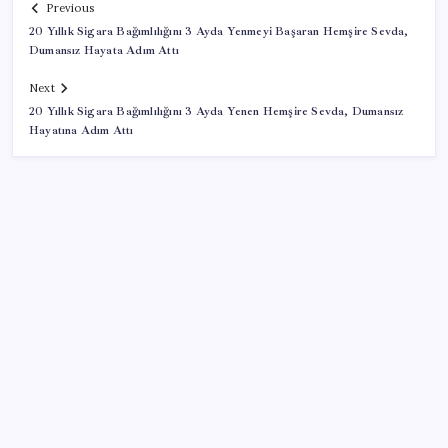
Previous
20 Yıllık Sigara Bağımlılığını 3 Ayda Yenmeyi Başaran Hemşire Sevda,
Dumansız Hayata Adım Attı
Next
20 Yıllık Sigara Bağımlılığını 3 Ayda Yenen Hemşire Sevda, Dumansız
Hayatına Adım Attı
SON YAZILAR
‘Fotoğraf’ şakasının bedeli ağır oldu: Üniversite
öğrencilerine hapis cezası