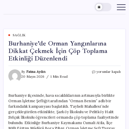
Skip
to
content
SAĞLIK
Burhaniye’de Orman Yangınlarına
Dikkat Çekmek İçin Çöp Toplama
Etkinliği Düzenlendi
Burhaniye’de
By
Fatma Aydın
yorumlar kapalı
Orman
20 Mayıs 2026
1 Min Read
Yangınlarına
Dikkat
Çekmek
Burhaniye ilçesinde, hava sıcaklıklarının artmasıyla birlikte
İçin
Orman İşletme Şefliği tarafından “Orman Benim” adlı bir
Çöp
Toplama
farkındalık kampanyası başlatıldı. Taylıeli Mahallesi’nde
Etkinliği
gerçekleştirilen etkinlikte, Şarköy İlkokulu ve Pelitköy Halit
Düzenlendi
Selçuk İlkokulu öğrencileri ormanda çöp toplama faaliyetinde
için
bulundu. Etkinliğe Burhaniye Kaymakamı Cumali Atila, İlçe
Milli Eğitim Müdürü Bora Zihni, Orman İşletme Şefi Turgay