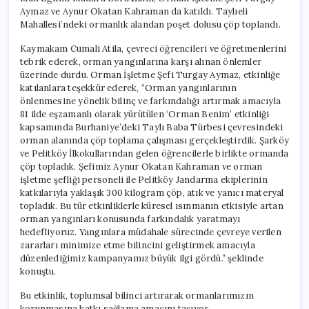
Aymaz ve Aynur Okatan Kahraman da katıldı. Taylıeli
Mahallesi’ndeki ormanlık alandan poşet dolusu çöp toplandı.
Kaymakam Cumali Atila, çevreci öğrencileri ve öğretmenlerini
tebrik ederek, orman yangınlarına karşı alınan önlemler
üzerinde durdu. Orman İşletme Şefi Turgay Aymaz, etkinliğe
katılanlara teşekkür ederek, “Orman yangınlarının
önlenmesine yönelik bilinç ve farkındalığı artırmak amacıyla
81 ilde eşzamanlı olarak yürütülen ‘Orman Benim’ etkinliği
kapsamında Burhaniye’deki Taylı Baba Türbesi çevresindeki
orman alanında çöp toplama çalışması gerçekleştirdik. Şarköy
ve Pelitköy İlkokullarından gelen öğrencilerle birlikte ormanda
çöp topladık. Şefimiz Aynur Okatan Kahraman ve orman
işletme şefliği personeli ile Pelitköy Jandarma ekiplerinin
katkılarıyla yaklaşık 300 kilogram çöp, atık ve yanıcı materyal
topladık. Bu tür etkinliklerle küresel ısınmanın etkisiyle artan
orman yangınları konusunda farkındalık yaratmayı
hedefliyoruz. Yangınlara müdahale sürecinde çevreye verilen
zararları minimize etme bilincini geliştirmek amacıyla
düzenlediğimiz kampanyamız büyük ilgi gördü.” şeklinde
konuştu.
Bu etkinlik, toplumsal bilinci artırarak ormanlarımızın
korunmasına katkı sağlama amacını taşıyor.