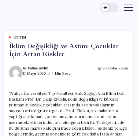
Skip
to
content
EĞITIM
İklim Değişikliği ve Astım: Çocuklar
İçin Artan Riskler
İklim
By
Fatma Aydın
yorumlar kapalı
Değişikliği
13 Mayıs 2026
1 Min Read
ve
Astım:
Çocuklar
Trakya Üniversitesi Tıp Fakültesi Halk Sağlığı Ana Bilim Dalı
İçin
Başkanı Prof. Dr. Galip Ekuklu, iklim değişikliği ve küresel
Artan
Riskler
ısınmanın özellikle çocuklar arasında astım vakalarının
için
sayısını artırdığını vurguladı. Prof. Ekuklu, AA muhabirine
yaptığı açıklamada, polen mevsiminin uzamasının astım
üzerindeki etkilerinden biri olduğunu belirtti. Türkiye’nin de
bu duruma maruz kaldığını ifade eden Ekuklu, “Akdeniz ve Ege
bölgelerinde, geçmiş dönemlere göre çok daha fazla orman