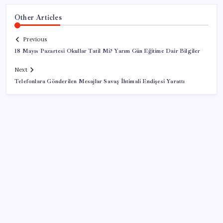
Other Articles
Previous
18 Mayıs Pazartesi Okullar Tatil Mi? Yarım Gün Eğitime Dair Bilgiler
Next
Telefonlara Gönderilen Mesajlar Savaş İhtimali Endişesi Yarattı
SON YAZILAR
VakıfBank ikinci çeyrekte 16,7 milyar TL net kâr elde