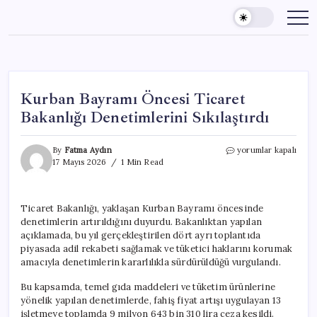
Skip
to
content
Kurban Bayramı Öncesi Ticaret
Bakanlığı Denetimlerini Sıkılaştırdı
Kurban
By
Fatma Aydın
yorumlar kapalı
Bayramı
17 Mayıs 2026
1 Min Read
Öncesi
Ticaret
Bakanlığı
Ticaret Bakanlığı, yaklaşan Kurban Bayramı öncesinde
Denetimlerini
denetimlerin artırıldığını duyurdu. Bakanlıktan yapılan
Sıkılaştırdı
için
açıklamada, bu yıl gerçekleştirilen dört ayrı toplantıda
piyasada adil rekabeti sağlamak ve tüketici haklarını korumak
amacıyla denetimlerin kararlılıkla sürdürüldüğü vurgulandı.
Bu kapsamda, temel gıda maddeleri ve tüketim ürünlerine
yönelik yapılan denetimlerde, fahiş fiyat artışı uygulayan 13
işletmeye toplamda 9 milyon 643 bin 310 lira ceza kesildi.