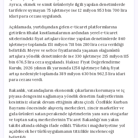
Ayrıca, ekmek ve simit ürünleriyle ilgili yapılan denetimlerde
tarifelere uymayan 75 işletmeye ise 12 milyon 953 bin 700 lira
idari para cezası uygulandı.
Açıklamada, yurtdışından gelen e-ticaret platformlarına
getirilen ithalat kısıtlamalarının ardından yerel e-ticaret
sitelerindeki fiyat artışları üzerine yapılan denetimlerde 840
işletmeye toplamda 151 milyon 718 bin 280 lira ceza verildiği
belirtildi. Meyve ve sebze fiyatlarında yaşanan olağanüstü
artışlara yönelik denetimlerde ise 330 işletmeye 215 milyon 115
bin 676,5 lira ceza uygulandı. Haksız Fiyat Değerlendirme
Kurulu, 2026 yılının ilk yarısında 1258 işletmeye fahiş fiyat
artışı nedeniyle toplamda 389 milyon 430 bin 962,5 lira idari
para cezası verdi.
Bakanlık, vatandaşların ekonomik çıkarlarını korumaya ve iç
piyasa dengesini sağlamaya yönelik denetim faaliyetlerinin
kesintisiz olarak devam ettiğinin altını çizdi. Özellikle Kurban
Bayramı öncesinde alışveriş merkezleri, zincir marketler ve
gıda ürünleri satan perakende işletmelerin yanı sıra otogarlar
ve toptan satış merkezlerinin Ticaret Bakanlığı’nın yakın
takibi altında olduğu ifade edildi. Tüketici mağduriyetine yol
açabilecek her türlü uygulamanın titizlikle inceleneceği
belirtildi.