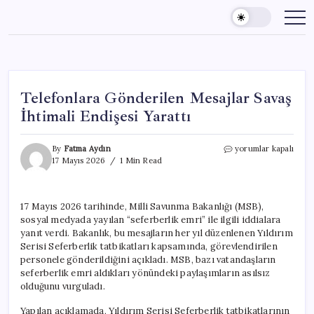
Skip
to
content
Telefonlara Gönderilen Mesajlar Savaş
İhtimali Endişesi Yarattı
Telefonlara
By
Fatma Aydın
yorumlar kapalı
Gönderilen
17 Mayıs 2026
1 Min Read
Mesajlar
Savaş
İhtimali
17 Mayıs 2026 tarihinde, Milli Savunma Bakanlığı (MSB),
Endişesi
sosyal medyada yayılan “seferberlik emri” ile ilgili iddialara
Yarattı
için
yanıt verdi. Bakanlık, bu mesajların her yıl düzenlenen Yıldırım
Serisi Seferberlik tatbikatları kapsamında, görevlendirilen
personele gönderildiğini açıkladı. MSB, bazı vatandaşların
seferberlik emri aldıkları yönündeki paylaşımların asılsız
olduğunu vurguladı.
Yapılan açıklamada, Yıldırım Serisi Seferberlik tatbikatlarının