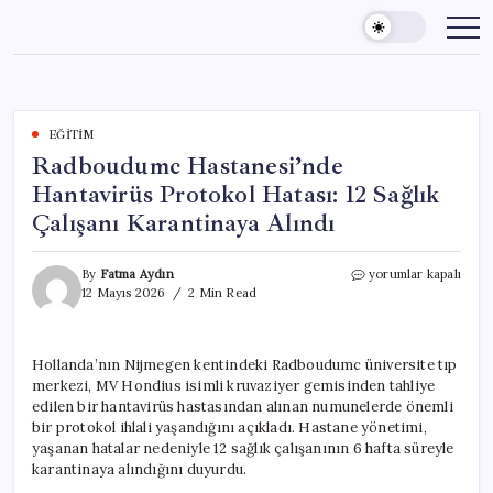
Skip
to
content
EĞITIM
Radboudumc Hastanesi’nde
Hantavirüs Protokol Hatası: 12 Sağlık
Çalışanı Karantinaya Alındı
Radboudumc
By
Fatma Aydın
yorumlar kapalı
Hastanesi’nde
12 Mayıs 2026
2 Min Read
Hantavirüs
Protokol
Hatası:
Hollanda’nın Nijmegen kentindeki Radboudumc üniversite tıp
12
merkezi, MV Hondius isimli kruvaziyer gemisinden tahliye
Sağlık
Çalışanı
edilen bir hantavirüs hastasından alınan numunelerde önemli
Karantinaya
bir protokol ihlali yaşandığını açıkladı. Hastane yönetimi,
Alındı
yaşanan hatalar nedeniyle 12 sağlık çalışanının 6 hafta süreyle
için
karantinaya alındığını duyurdu.