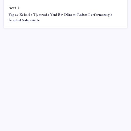
Next
Yapay Zeka ile Tiyatroda Yeni Bir Dönem: Robot Performansıyla
İstanbul Sahnesinde
SON YAZILAR
Tarihi borsa çöküşü: ‘Kaybedenler Kulübü’ siyasi parti
kuruyor!
ABD tarım dışı istihdam verisinde negatif sürpriz
PS5 Pro için PSSR 2.0 Güncellemesi Yolda: Tüm
Oyunlara Geliyor