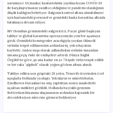
savunuyor. Uzmanlar, hantavirüsün yayılma hızını COVID-19
ile karşılaştırmanın yanıltıcı olduğunu ve pandemi olasılığının
düşük kaldığını belirtiyor. Salgının kontrol altına alınabilmesi
için hastanedeki personel ve gemideki hasta karantina altında
tutulmaya devam ediyor.
MV Hondius gemisindeki salgın krizi, Pazar günü başlayan
tahliye ve global karantina operasyonuyla yeni bir aşamaya
girdi. Gemideki kemirgenler aracılığıyla yayılan ölümcül
virüsün tespit edilmesinin ardından üç yolcu hayatını
kaybetti. Andes suşu olarak adlandırılan virüsün insandan
insana geçiş riski de endişeleri artırdı. Dünya Sağlık
Örgütü’ne göre, şu ana kadar en az 7 kişide virüs tespit edildi
ve bir vaka “şüpheli” olarak yoğun gözlem altına alındı.
Tahliye edilen son gruptaki 28 yolcu, Tenerife üzerinden özel
uçuşlarla Hollanda’ya ulaştı. Yolcuların ve mürettebatın,
Eindhoven Havaalanı’na iniş yaptıktan sonra maskelerle
uçaktan indikleri görüldü. Hollanda bayraklı geminin
Rotterdam limanına ulaşmasının ardından kapsamlı bir
dezenfeksiyon sürecine girmesi bekleniyor.