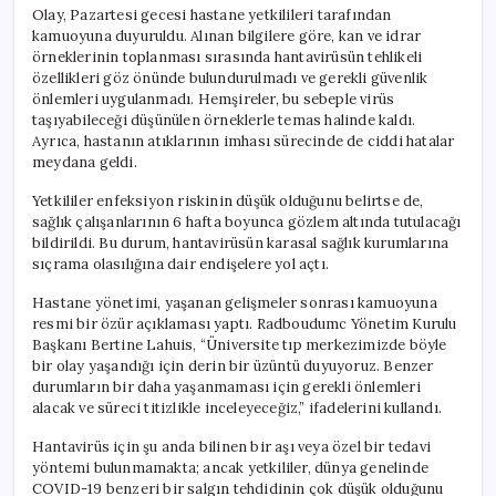
Olay, Pazartesi gecesi hastane yetkilileri tarafından
kamuoyuna duyuruldu. Alınan bilgilere göre, kan ve idrar
örneklerinin toplanması sırasında hantavirüsün tehlikeli
özellikleri göz önünde bulundurulmadı ve gerekli güvenlik
önlemleri uygulanmadı. Hemşireler, bu sebeple virüs
taşıyabileceği düşünülen örneklerle temas halinde kaldı.
Ayrıca, hastanın atıklarının imhası sürecinde de ciddi hatalar
meydana geldi.
Yetkililer enfeksiyon riskinin düşük olduğunu belirtse de,
sağlık çalışanlarının 6 hafta boyunca gözlem altında tutulacağı
bildirildi. Bu durum, hantavirüsün karasal sağlık kurumlarına
sıçrama olasılığına dair endişelere yol açtı.
Hastane yönetimi, yaşanan gelişmeler sonrası kamuoyuna
resmi bir özür açıklaması yaptı. Radboudumc Yönetim Kurulu
Başkanı Bertine Lahuis, “Üniversite tıp merkezimizde böyle
bir olay yaşandığı için derin bir üzüntü duyuyoruz. Benzer
durumların bir daha yaşanmaması için gerekli önlemleri
alacak ve süreci titizlikle inceleyeceğiz,” ifadelerini kullandı.
Hantavirüs için şu anda bilinen bir aşı veya özel bir tedavi
yöntemi bulunmamakta; ancak yetkililer, dünya genelinde
COVID-19 benzeri bir salgın tehdidinin çok düşük olduğunu