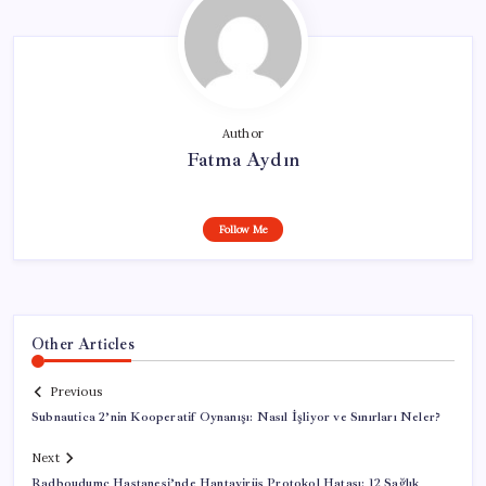
Author
Fatma Aydın
Follow Me
Other Articles
Previous
Subnautica 2’nin Kooperatif Oynanışı: Nasıl İşliyor ve Sınırları Neler?
Next
Radboudumc Hastanesi’nde Hantavirüs Protokol Hatası: 12 Sağlık