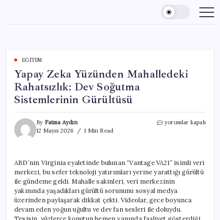
Skip
to
content
EĞITIM
Yapay Zeka Yüzünden Mahalledeki
Rahatsızlık: Dev Soğutma
Sistemlerinin Gürültüsü
Yapay
By
Fatma Aydın
yorumlar kapalı
Zeka
12 Mayıs 2026
1 Min Read
Yüzünden
Mahalledeki
Rahatsızlık:
ABD’nin Virginia eyaletinde bulunan “Vantage VA21” isimli veri
Dev
merkezi, bu sefer teknoloji yatırımları yerine yarattığı gürültü
Soğutma
Sistemlerinin
ile gündeme geldi. Mahalle sakinleri, veri merkezinin
Gürültüsü
yakınında yaşadıkları gürültü sorununu sosyal medya
için
üzerinden paylaşarak dikkat çekti. Videolar, gece boyunca
devam eden yoğun uğultu ve dev fan sesleri ile doluydu.
Tesisin, yüzlerce konutun hemen yanında faaliyet gösterdiği