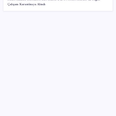
Çalışanı Karantinaya Alındı
SON YAZILAR
AÖL 3. Dönem sınav sonuçları açıklandı mı? Açık
Öğretim Lisesi sınav sonuçları nasıl ve nereden
öğrenilir?
AKP’den kapalı grup toplantısı… Abdullah Güler
duyurdu: Çerçeve yasa bugün kesin olarak Meclis’e
sunulacak
Özel Yetenek Sınavı (ÖZYES) sınavı ne zaman? 2026